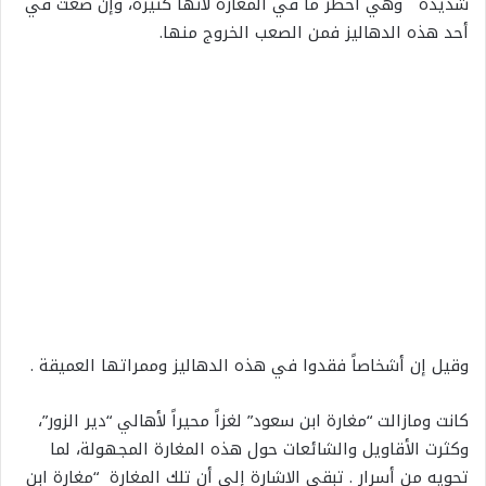
شديدة وهي أخطر ما في المغارة لأنها كثيرة، وإن ضعت في
أحد هذه الدهاليز فمن الصعب الخروج منها.
وقيل إن أشخاصاً فقدوا في هذه الدهاليز وممراتها العميقة .
كانت ومازالت “مغارة ابن سعود” لغزاً محيراً لأهالي “دير الزور”،
وكثرت الأقاويل والشائعات حول هذه المغارة المجهولة، لما
تحويه من أسرار . تبقى الاشارة إلى أن تلك المغارة “مغارة ابن