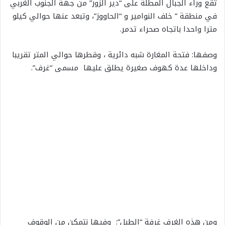
تقع وراء الجبال المطلة على “دير الزور” من جهة الجنوب الغربي
في منطقة ” خلف النوامير و “الحاووز”، وتبعد عنها حوالي كيلو
مترا واحدا باتجاه صحراء تدمر.
وصفها: فتحة المغارة شبه دائرية ، وقطرها حوالي المتر تقريبا
وداخلها عدة كهوف صغيرة يطلق عليها مسمى “غرف”.
ومن هذه الغرف غرفة “الطبل”: وفيها نتمكن من الوقوف