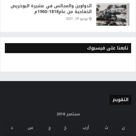
الدواوين والمجالس في عشيرة البوخريص
الخفاجية من عام1818-1960م
يونيو 18, 2021
تابعنا على فيسبوك
التقويم
سبتمبر 2018
ن
ث
أرب
خ
ج
س
د