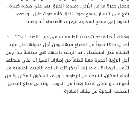
وحمل حجرة ما من الأرض، وعندما الطرق بها على صخرة كبيرة ,
تقع على اليسار يسمع صوت الدق كأنه صوت طبل , ويصعد
الصوت إلى سطح المغارة، فيعرف الأصدقاء أننا وصلنا.
وهناك أيضا فتحة شديدة الظلمة تسمى درب “الصد لا رد” ” : لا
أحد يدخلها خوفاً من الضياع فيها، ومن أجل دخولها كان علينا
الانحناء قدر المستطاع , ثم الزحف داخلها، هي مظلمة جداً ومن
أجل الرؤية أحضرنا معنا قطعاً من إطارات السيارات لكي نشعلها
لتأمين الإضاءة ، و ما زلت أتذكر تلك الرائحة الغريبة المنبعثة من
أرجاء المكان، الناتجة من الرطوبة . ويلف السكون المكان إلا من
أصواتنا , و ننادي بعضنا بعضاً من الخوف. وتتدلى قطع الصخور
الضخمة المدببة من جنبات المغارة .