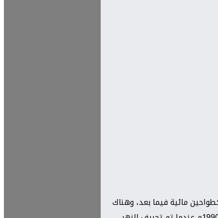
طواحين مائية فيما بعد، وهناك
آثار أبنية جذورها كانت موجودة في شرق الجسر العتيق على الفرع الصغير لنهر الفرات وأمام موقع تل الدير العتيق وقد أزيلت عام 1990م عندما تم تجريف النهر