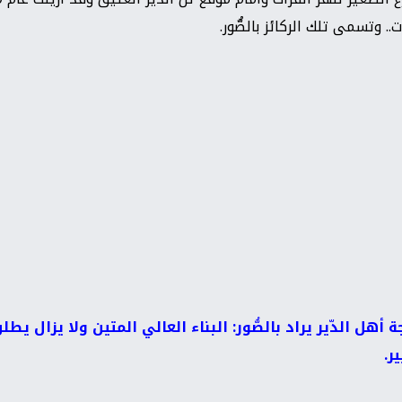
 وتسمى تلك الركائز بالصُّور.
أهل الدّير يراد بالصُّور: البناء العالي المتين ولا يزال ي
ر.