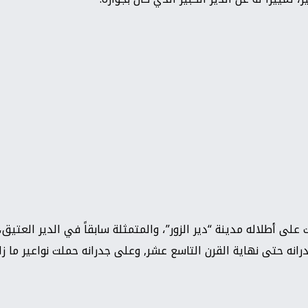
لى أطلاله مدينة “دير الزور”، والمتمثلة سابقاً في الدير العتيق، أم
نه حتى نهاية القرن التاسع عشر, وعلى جدرانه حملت نواعير ما زال