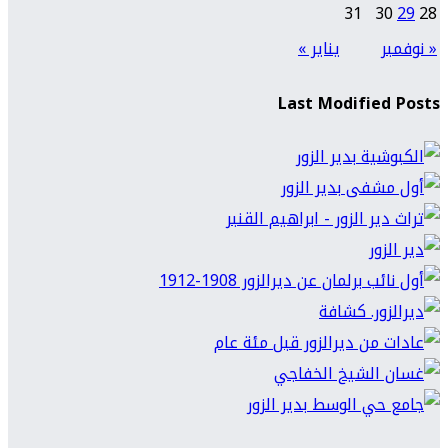
31
30
29
28
« نوفمبر
يناير »
Last Modified Posts