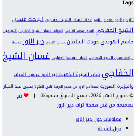
Tags
الباحث غسان
اعداد غسان الشيخ الخفاجي
آثار دير الزور
أعلام دير الزور
الشيخ الخفاجي
المياذين
المؤلف غسان الشيخ الخفاجي
الشاعر محمد الفراتي
دير الزور
جودت السلمان
جاسم الهويدي
عدسة
حسين هنيدي
غسان الشيخ
الباحث غسان الشيخ الخفاجي
غسان الشسخ الخفاجي
الخفاجي
كتاب السيرة الذهبية دير الزور عروس الفرات
والجزيرة السورية
يحيى عبد الجبار
نادي الفتوة
لهجة دير الزور من فصيح العربية
© حقوق النشر 2026، جميع الحقوق محفوظة |
تم
تصميمه من قِبل صفحة تراث دير الزور
معلومات حول دير الزور
حول المجلة