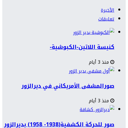
الأخيرة
تعليقات
كنيسة اللاتين-الكبوشية-
منذ 3 أيام
صورالمشفى الأمريكاني في ديرالزور
منذ 3 أيام
صور للحركة الكشفية(1938- 1958) بديرالزور