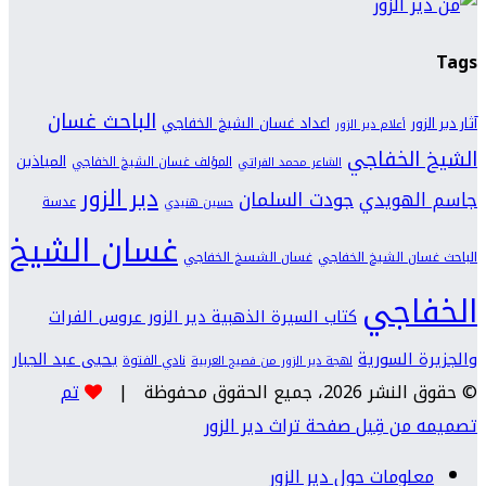
Tags
الباحث غسان
اعداد غسان الشيخ الخفاجي
آثار دير الزور
أعلام دير الزور
الشيخ الخفاجي
المياذين
المؤلف غسان الشيخ الخفاجي
الشاعر محمد الفراتي
دير الزور
جودت السلمان
جاسم الهويدي
عدسة
حسين هنيدي
غسان الشيخ
الباحث غسان الشيخ الخفاجي
غسان الشسخ الخفاجي
الخفاجي
كتاب السيرة الذهبية دير الزور عروس الفرات
والجزيرة السورية
يحيى عبد الجبار
نادي الفتوة
لهجة دير الزور من فصيح العربية
© حقوق النشر 2026، جميع الحقوق محفوظة |
تم
تصميمه من قِبل صفحة تراث دير الزور
معلومات حول دير الزور