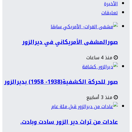
الأخيرة
تعليقات
صورالمشفى الأمريكاني في ديرالزور
منذ 4 ساعات
صور للحركة الكشفية(1938- 1958) بديرالزور
منذ 3 أسابيع
عادات من تراث دير الزور سادت وبادت.