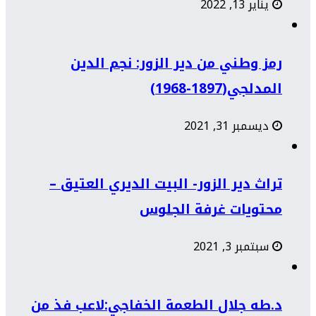
يناير 13, 2022
رمز وطني من دير الزور: نجم الدين
المدلجي(1897-1968)
ديسمبر 31, 2021
تراث دير الزور- البيت الديري العتيق –
محتويات غرفة الجلوس
سبتمبر 3, 2021
د.طه جلال الطعمة الخفاجي:لاعب فذ من