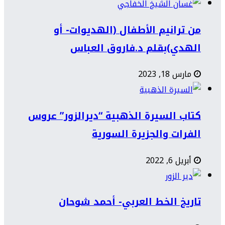
من ترانيم الأطفال (الهديوات- أو
الهدي)بقلم د.فاروق العباس
مارس 18, 2023
كتاب السيرة الذهبية “ديرالزور” عروس
الفرات والجزيرة السورية
أبريل 6, 2022
تاريخ الخط العربي- أحمد شوحان