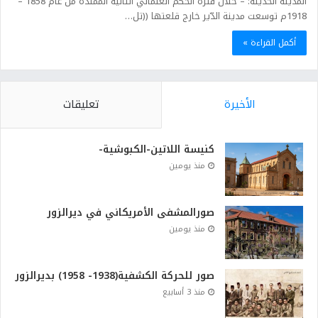
المدينة الحديثة: – خلال فترة الحكم العثماني الثانية الممتدة من عام 1858 –
1918م توسعت مدينة الدّير خارج قلعتها ((تل…
أكمل القراءة »
الأخيرة
تعليقات
كنيسة اللاتين-الكبوشية-
منذ يومين
صورالمشفى الأمريكاني في ديرالزور
منذ يومين
صور للحركة الكشفية(1938- 1958) بديرالزور
منذ 3 أسابيع