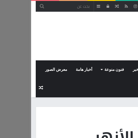
مقال
تسجيل
إضافة
عشوائي
الدخول
عمود
جانبي
بر
فنون منوعة
أخبار هامة
معرض الصور
مقال
عشوائي
الأزهر