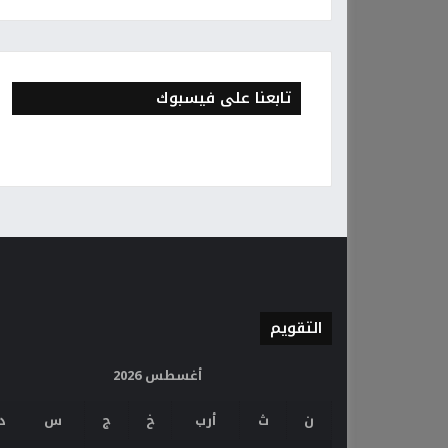
تابعنا على فيسبوك
التقويم
أغسطس 2026
ن
ث
أرب
خ
ج
س
د