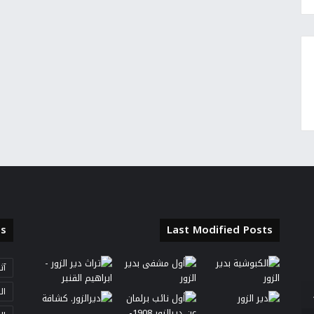
s
Last Modified Posts
آث
ال