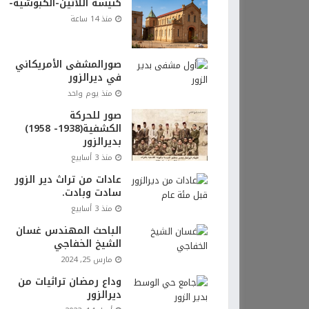
كنيسة اللاتين-الكبوشية-
منذ 14 ساعة
صورالمشفى الأمريكاني
في ديرالزور
منذ يوم واحد
صور للحركة
الكشفية(1938- 1958)
بديرالزور
منذ 3 أسابيع
عادات من تراث دير الزور
سادت وبادت.
منذ 3 أسابيع
الباحث المهندس غسان
الشيخ الخفاجي
مارس 25, 2024
وداع رمضان تراثيات من
ديرالزور