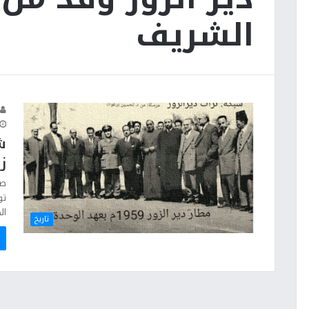
الشريف
ش
زي
تو
ال
تاريخ