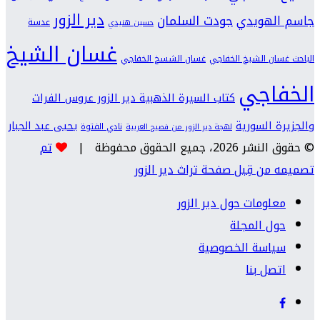
دير الزور
جودت السلمان
جاسم الهويدي
عدسة
حسين هنيدي
غسان الشيخ
الباحث غسان الشيخ الخفاجي
غسان الشسخ الخفاجي
الخفاجي
كتاب السيرة الذهبية دير الزور عروس الفرات
والجزيرة السورية
يحيى عبد الجبار
نادي الفتوة
لهجة دير الزور من فصيح العربية
© حقوق النشر 2026، جميع الحقوق محفوظة |
تم
تصميمه من قِبل صفحة تراث دير الزور
معلومات حول دير الزور
حول المجلة
سياسة الخصوصية
اتصل بنا