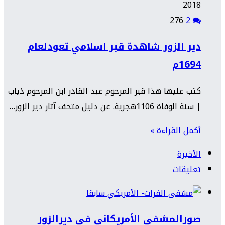
2018
276
2
دير الزور شاهدة قبر اسلامي تعودلعام
1694م
كتب عليها هذا قبر المرحوم عبد القادر ابن المرحوم ذياب
| سنة الوفاة 1106هجرية. عن دليل متحف آثار دير الزور…
أكمل القراءة »
الأخيرة
تعليقات
صورالمشفى الأمريكاني في ديرالزور