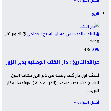
أكمل القراءة »
تاريخ
الباحث المهندس: غسان الشيخ الخفاجي
أكتوبر 10,
2018
478
0
عراقةالتاريخ : دار الكتب الوطنية بدير الزور
أحدثت اول دار كتب وطنية في دير الزور بنهاية القرن
التاسع عشر تحت مسمى (القراءة خانة ) ..موقعها بمكان
البريد…
أكمل القراءة »