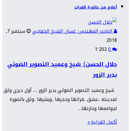
أعلام من حاضرة الفرات
الباحث المهندس: غسان الشيخ الخفاجي
سبتمبر 7,
2018
1٬202
0
جلال الحسن| شيخ وعميد التصوير الضوئي
بدير الزور
شيخ وعميد التصوير الضوئي بدير الزور .… أول ديري وثق
لمدينته ..عشق ..فراتها وحجرها ..وبشرها ..وثق بالصورة
لجوامعها وحارتها…
أكمل القراءة »