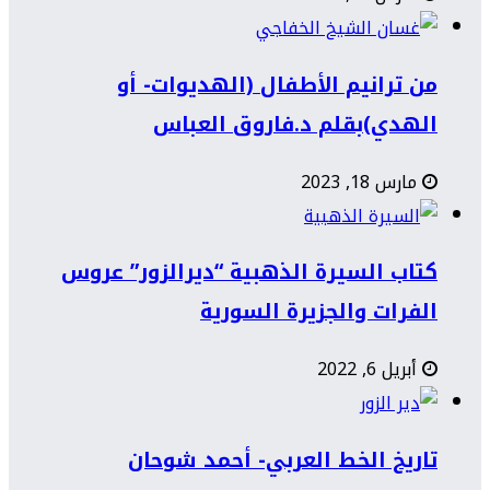
من ترانيم الأطفال (الهديوات- أو
الهدي)بقلم د.فاروق العباس
مارس 18, 2023
كتاب السيرة الذهبية “ديرالزور” عروس
الفرات والجزيرة السورية
أبريل 6, 2022
تاريخ الخط العربي- أحمد شوحان