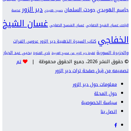
دير الزور
جودت السلمان
جاسم الهويدي
عدسة
حسين هنيدي
غسان الشيخ
الباحث غسان الشيخ الخفاجي
غسان الشسخ الخفاجي
الخفاجي
كتاب السيرة الذهبية دير الزور عروس الفرات
والجزيرة السورية
يحيى عبد الجبار
نادي الفتوة
لهجة دير الزور من فصيح العربية
© حقوق النشر 2026، جميع الحقوق محفوظة |
تم
تصميمه من قِبل صفحة تراث دير الزور
معلومات حول دير الزور
حول المجلة
سياسة الخصوصية
اتصل بنا