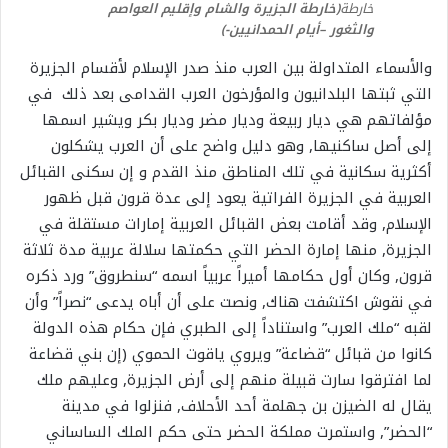
خارطة
(خارطة الجزيرة والشام وإقليم العواصم
والثغور –أيام الحمدانيين-)
والأسماء المتداولة بين العرب منذ صدر الإسلام لأقسام الجزيرة
التي ثبتها البلدانيون والمؤرخون العرب القدامى بعد ذلك في
مؤلفاتهم هي ديار ربيعة وديار مضر وديار بكر ويشير اسمها
إلى أصل ساكنيها, وهو دليل واضح على أن العرب يشكلون
أكثرية سكانية في تلك المناطق منذ القدم و إن سكنى القبائل
العربية في الجزيرة الفراتية يعود إلى عدة قرون قبل ظهور
الإسلام, وقد أقامت بعض القبائل العربية إمارات مستقلة في
الجزيرة, منها إمارة الحضر التي حكمتها سلالة عربية مدة ثلاثة
قرون, وكان أول حكامها أميراً عربياً اسمه “سنطروق” ورد ذكره
في نقوش اكتشفت هناك, ونصت على أن أباه يدعى “نصراً” وأن
لقبه “ملك العرب” واستناداً إلى الطبري فإن حكام هذه الدولة
كانوا من قبائل “قضاعة” ويروي ياقوت الحموي (إن بني قضاعة
لما افترقوا سارت قبيلة منهم إلى أرض الجزيرة, وعليهم ملك
يقال له الضيزن بن جهلمة أحد الأحلاف, فنزلوا في مدينة
“الحضر”, واستمرت مملكة الحضر حتى حكم الملك الساساني