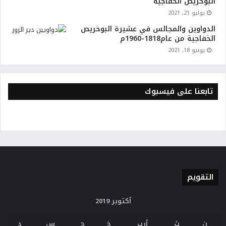
البوخريص الخفاجية
يوليو 21, 2021
الدواوين والمجالس في عشيرة البوخريص
الخفاجية من عام1818-1960م
يونيو 18, 2021
تابعنا على فيسبوك
التقويم
أكتوبر 2019
ن
ث
أرب
خ
ج
س
د