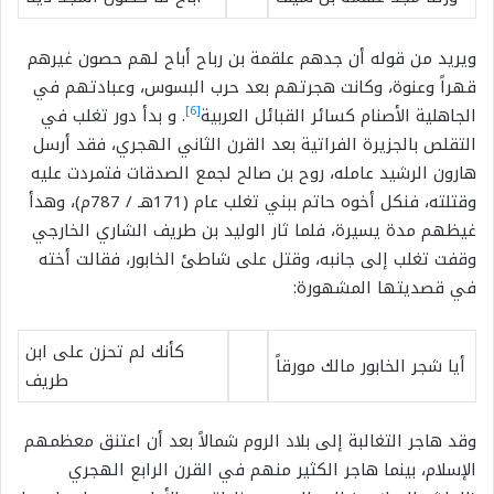
ويريد من قوله أن جدهم علقمة بن رباح أباح لهم حصون غيرهم
قهراً وعنوة، وكانت هجرتهم بعد حرب البسوس، وعبادتهم في
[6]
الجاهلية الأصنام كسائر القبائل العربية
. و بدأ دور تغلب في
التقلص بالجزيرة الفراتية بعد القرن الثاني الهجري، فقد أرسل
هارون الرشيد عامله، روح بن صالح لجمع الصدقات فتمردت عليه
وقتلته، فنكل أخوه حاتم ببني تغلب عام (171هـ / 787م)، وهدأ
غيظهم مدة يسيرة، فلما ثار الوليد بن طريف الشاري الخارجي
وقفت تغلب إلى جانبه، وقتل على شاطئ الخابور، فقالت أخته
في قصديتها المشهورة:
كأنك لم تحزن على ابن
أيا شجر الخابور مالك مورقاً
طريف
وقد هاجر التغالبة إلى بلاد الروم شمالاً بعد أن اعتنق معظمهم
الإسلام، بينما هاجر الكثير منهم في القرن الرابع الهجري