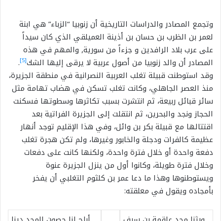
وتجمع المصادر والدراسات التاريخية أن زنوبيا “الزباء” هي ابنة
لعمر بن الظرب بن حسان بن أذينة العميلقي الذي كان سيداً
على عرب بلاد الرافدين و جزءاً من سورية, والمهم في هذه
[5]
المصادر أن والد زنوبيا من أصول عربية لا يرقى إليها الشك
.
وقد استوطنت قبيلة تغلب العربية النصرانية في منطقة الجزيرة،
منذ العصر الجاهلي، وكانت تغلب تسكن في هضاب تهامة مثل
سائر قبائل ربيعة، ثم انتشرت بسبب تكاثرها وسطوتها فسكنت
الحجاز ونجد والبحرين، ثم انتقلت إلى الجزيرة الفراتية بعد
اقتتالها مع قبيلة بكر بن وائل، وفي هذا الإقليم توجد أنهار
عظيمة كالفرات ودجلة والخابور وغيرها، ولم تكن هجرة تغلب
دفعة واحدة أو خلال فترة واحدة، ولكنها كانت على دفعات
وخلال فترة طويلة، وكانوا أول من ينزل الجزيرة عنوة
ويستوطنوها وهذا ما دعا عمر بن كلثوم التغلبي أن يفخر
بأمجاده ويقول في معلقته:
ورثنا مجد علقمة بن سيف
أباح لنا حصون المجد دينا