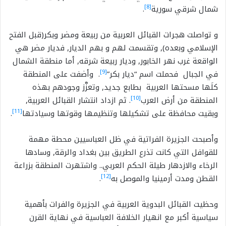
[8]
شمال شرقي سورية
.
و تواصلت هجرات القبائل العربية من ربيعة ومضر وبكر(قبل الفتح
الإسلامي وبعده), وتقسمت لهم و بهم الديار, فديار مضر هي
الواقعة غرب نهر الخابور, وديار ربيعة شرقه, أما منطقة الشمال
[9]
في الجبال فحملت اسم “ديار بكر”
. وأضفت على المنطقة
كلَها مسحتها العربية بطابع جديد, وتعزَّز وجودهم بهذه
[10]
المنطقة من أرض العرب
. ثم ازداد انتشار القبائل العربية,
[11]
وبقيت محافظة على تشكيلها وتنظيمها وقوتها وسيادتها
.
وأصبحت الجزيرة الفراتية في ظل العباسيين محطة مهمة
للقوافل التي كانت تذرع الطريق بين بغداد والرقة, وسادها
الرخاء والازدهار طيلة الحكم العربي.. واشتهرت المنطقة بزراعة
[12]
القطن ومدت أرمينيا والموصل به
.
وحظيت القبائل البدوية العربية في الجزيرة والفرات بأهمية
سياسية أكبر مع انهيار الخلافة العباسية في نهاية القرن