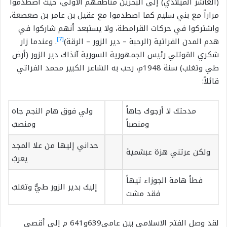
(العاشر الميلادي) إلى البحرين مناطقهم الأولى، حيث اصطدموا
مراراً مع بني سليم كما اصطدموا مع عقيل بن عامر بن صعصعة،
واشتركوا في حركات القرامطة، ولا يستبعد أنهم شاركوا في
[7]
هدم المدن الفراتية (الرحبة – دير الزور – الرقة)
. وعندما زار
شكري القوتلي رئيس الجمهورية السورية آنذاك دير الزور (أرض
طي وتغلب) سنة 1948م، رحب به الشاعر الكبير محمد الفراتي
قائلاً:
مدحتك لا أرجوك جاهاً
ولي فوق هام النجم جاه
ومنصباً
ومنصبُ
حداني إليها من علا المجد
ولكن عرتني هزة عبشمية
يعربُ
فطأ هامة الجوزاء تيهاً
إليك بدير الزور طيٌّ وتغلبُ
فقد مشت
لقد وصل الفتح الاسلامي بين عامي639و641 م إلى أقصى