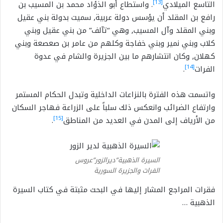
[13]
التاسع الميلادي
. واستطاع أبو الذؤاد محمد بن المسيب بن
رافع بن المقلد أن يؤسس دولة عربية, سميت بدولة بني عقيل
وبني المقلد وآل المسيب, وهي “تآلف” من بني عقيل وبني
كلاب وبني نمير وبني خفاجة وكلهم من عامر بن صعصعة وبني
كهلان, وكان انتشارهم ما بين الجزيرة والشام في عدوة
[14]
الفرات
.
واتسمت هذه الفترة بالنزاعات الداخلية وتبدل الحكام المستمر
وارتفاع الضرائب وانعكس ذلك سلباً على الزراعة فهاجر السكان
[15]
من الأرياف إلى المدن في العديد من المناطق
.
السيرة الذهبية”ديرالزور”عروس
الفرات والجزيرة السورية
فقرات المراجع المشار إليها في البحث مثبتة في كتاب السيرة
الذهبية …