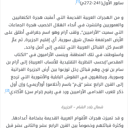
[1]
سابور الأول(241-272م)
.
و من الهجرات العربية القديمة التي أعقبت هجرة الكنعانيين
والعموريين وانتشرت في أنحاء الهلال الخصيب هجرة الجماعات
التي سميت “الآراميين”, ولقب آرام وهو اسم جغرافي أطلق على
الأرض المرتفعة شمال شرق سورية, أي إقليم الجزيرة, ثم عمّ
الاسم كل القبائل العربية التي تنتمي إلى أصل واحد,
واستوطنت في تلك المنطقة. وينسب الآراميون في “الكتاب
المقدس”(بحسب النظرية التقليدية للأنساب العربية) إلى آرام بن
سام بن نوح, وهم قبائل رحَل توزعوا بين أرض الجزيرة الفراتية
وسورية, ويظهرون في النقوش البابلية والآشورية التي ترجع
إلى القرن الرابع عشر “ق.م” باسم (أخلامو) أو(آريمي) وإن أول
[2]
ذكر للعرب القدامى الآراميين ورد في رقيم (نرام سن) الأكادي
.
شمال بلاد الشام – الجزيرة
و قد تميزت هجرات الأقوام العربية القديمة بضخامة أعدادها,
وكثرة قبائلهم وخصوصاً بين القرن الرابع عشر والثاني عشر قبل