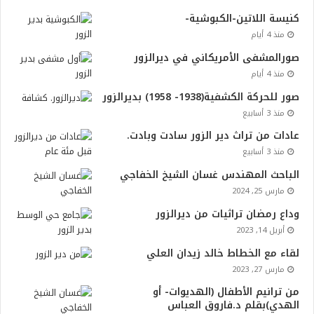
كنيسة اللاتين-الكبوشية-
منذ 4 أيام
صورالمشفى الأمريكاني في ديرالزور
منذ 4 أيام
صور للحركة الكشفية(1938- 1958) بديرالزور
منذ 3 أسابيع
عادات من تراث دير الزور سادت وبادت.
منذ 3 أسابيع
الباحث المهندس غسان الشيخ الخفاجي
مارس 25, 2024
وداع رمضان تراثيات من ديرالزور
أبريل 14, 2023
لقاء مع الخطاط خالد زيدان العلي
مارس 27, 2023
من ترانيم الأطفال (الهديوات- أو
الهدي)بقلم د.فاروق العباس