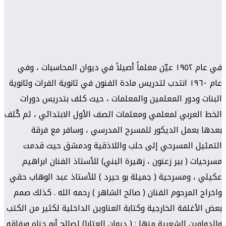
في عام ١٩٥٢ عيّن معلماً أصيلاً في ديوان المحاسبات ، وفي
عام ١٩٦٠ انتدب لتدريس مادة الفنون في ثانوية الفرات وثانوية
البنات ودور المعلمين والمعلمات ، حيث كلف بتدريس دورات
الخط العربي لمعلمي ومعلمات الصف الأول الابتدائي ، ثم كُلف
بعدها بعمل الديكور للمسرح المدرسي ، وسافر مع فرقة
التمثيل المسرحي إلى حلب واللاذقية ودمشق حيث قدمت
مسرحيات ( بير زعنون ، زهيرة البني) للأستاذ الفنان ابراهيم
عكيلي ، ومسرحية ( جميلة بو حيرد ) للأستاذ عبد الوهاب حقي
واخراج المرحوم الفنان ( صالح الشاهر ) رحمه الله . كذلك صمم
بعض الأغلفة الخارجية وكتابة العناوين الداخلية لكثير من الكتب
والدواوين الشعرية منها : ( ديوان العتابا) لصالح أبو جناه ورفاقه