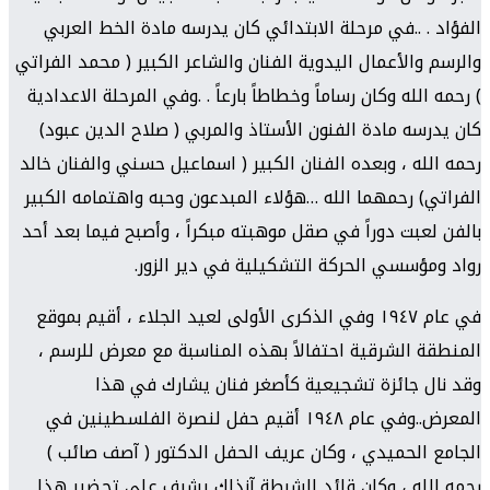
الفؤاد . ..في مرحلة الابتدائي كان يدرسه مادة الخط العربي
والرسم والأعمال اليدوية الفنان والشاعر الكبير ( محمد الفراتي
) رحمه الله وكان رساماً وخطاطاً بارعاً . .وفي المرحلة الاعدادية
كان يدرسه مادة الفنون الأستاذ والمربي ( صلاح الدين عبود)
رحمه الله ، وبعده الفنان الكبير ( اسماعيل حسني والفنان خالد
الفراتي) رحمهما الله …هؤلاء المبدعون وحبه واهتمامه الكبير
بالفن لعبت دوراً في صقل موهبته مبكراً ، وأصبح فيما بعد أحد
رواد ومؤسسي الحركة التشكيلية في دير الزور.
في عام ١٩٤٧ وفي الذكرى الأولى لعيد الجلاء ، أقيم بموقع
المنطقة الشرقية احتفالاً بهذه المناسبة مع معرض للرسم ،
وقد نال جائزة تشجيعية كأصغر فنان يشارك في هذا
المعرض..وفي عام ١٩٤٨ أقيم حفل لنصرة الفلسطينين في
الجامع الحميدي ، وكان عريف الحفل الدكتور ( آصف صائب )
رحمه الله ، وكان قائد الشرطة آنذاك يشرف على تحضير هذا