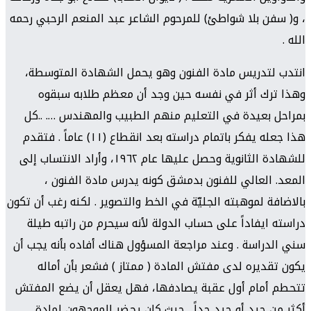
، و( سفن بلا شواطئ) للمرحوم الشاعر عبد المنعم الرحبي رحمه
الله .
انتدب لتدريس مادة الفنون وهو يحمل الشهادة المتوسطة،
وهذا ترك أثر في نفسه حين وجد أن معظم طلابه سبقوه
بمراحل بعيدة في التعليم منهم الطبيب والمهندس …. ..كل
هذا جعله يفكر باتمام دراسته بعد انقطاع (١١) عاماً . فتقدم
للشهادة الثانوية وحصل عليها عام ١٩٦٢، وأراد الانتساب إلى
المعد. العالي للفنون بدمشق كونه يدرس مادة الفنون ،
بالاضافة لموهبته الجليّة في الخط والتصوير . لكنه رغب أن تكون
دراسته ايفاداً على حساب الدولة لأنه سيحرم من راتبه طيلة
سني الدراسة . وعند مراجعة المسؤول هناك أفاده بأنه يجب أن
يكون تقديره لدى مفتش المادة ( ممتاز ) فشعر بأن أماله
تتحطم أمام أول عقبة يصادفها، فهل يعقل أن يضع المفتش
أكثر من جيد أو جيد جداً . حيث كان يحضر الموجهون لمادة