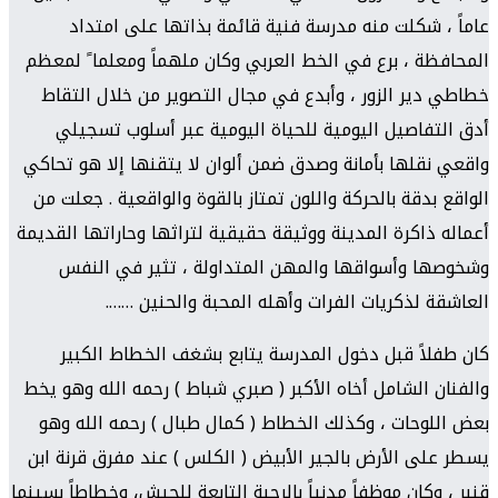
عاماً ، شكلت منه مدرسة فنية قائمة بذاتها على امتداد
المحافظة ، برع في الخط العربي وكان ملهماً ومعلما ً لمعظم
خطاطي دير الزور ، وأبدع في مجال التصوير من خلال التقاط
أدق التفاصيل اليومية للحياة اليومية عبر أسلوب تسجيلي
واقعي نقلها بأمانة وصدق ضمن ألوان لا يتقنها إلا هو تحاكي
الواقع بدقة بالحركة واللون تمتاز بالقوة والواقعية . جعلت من
أعماله ذاكرة المدينة ووثيقة حقيقية لتراثها وحاراتها القديمة
وشخوصها وأسواقها والمهن المتداولة ، تثير في النفس
العاشقة لذكريات الفرات وأهله المحبة والحنين …….
كان طفلاً قبل دخول المدرسة يتابع بشغف الخطاط الكبير
والفنان الشامل أخاه الأكبر ( صبري شباط ) رحمه الله وهو يخط
بعض اللوحات ، وكذلك الخطاط ( كمال طبال ) رحمه الله وهو
يسطر على الأرض بالجير الأبيض ( الكلس ) عند مفرق قرنة ابن
قنبر ، وكان موظفاً مدنياً بالرحبة التابعة للجيش، وخطاطاً بسينما