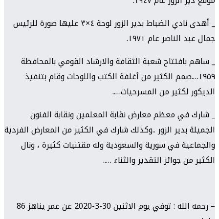
موقع دير الزور عام ١٩٤٧.
_ أهدى نادي الضباط بدير الزور لوحة ٤×٣ عليها صورة للرئيس
جمال عبد الناصر عام ١٩٧١.
_ ساهم بافتتاح شعبة الثقافة والارشاد القومي بالمحافظة
١٩٥٩….صمم الكثير من أغلفة الكتب واللوحات وقام بتنفيذ
الديكور لكثير من المسرحيات…..
_ شارك في معظم معارض نقابة المعلمين ونقابة الفنون
الجميلة بدير الزور ..وكذلك شارك في الكثير من المعارض الفردية
والجماعية في سورية والسعودية وله مقتنيات كثيرة ، ونال
الكثير من جوائز التقدير والثناء …..
– رحمه الله : توفي يوم الاثنين 30-3-2020 عن عمر يناهز 86