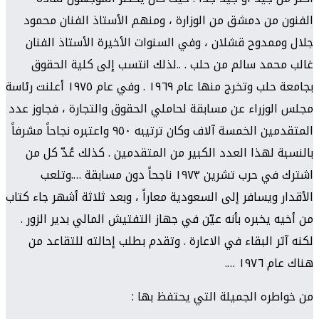
الفنون من دمشق من الوزارة ، ومنهم الأستاذ الفنان محمود
جلال وممدوح قشلان ، وفي السنوات الأخيرة الأستاذ الفنان
غالب محمد سالم من حلب . ..لذلك انتسب إلى كلية الحقوق
بجامعة حلب وتخرج منها عام ١٩٦٩ . وفي عام ١٩٧٥ أعلنت رئاسة
مجلس الوزراء عن مسابقة لحاملي الحقوق والتجارة ، فجاوز عدد
المتقدمين الخمسة آلاف وكان ترتيبه ٩٥٠ واعتبره نجاحاً مشرفاً
بالنسبة لهذا العدد الكبير من المتقدمين . كذلك عُدّ كل من
اشترك في حرب تشرين ١٩٧٣ ناجحاً دون مسابقة ….وتلعب
الأقدار ويسافر إلى السعودية معاراً ، وبعد ثلاثة أشهر جاء كتاب
من أخيه يخبره بأنه عيّن في جهاز التفتيش المالي بدير الزور .
لكنه آثر البقاء في الاعارة . وتقدم بطلب إحالته للتقاعد من
هناك عام ١٩٧٦ ….
من خواطره الجميلة التي يحتفظ بها :