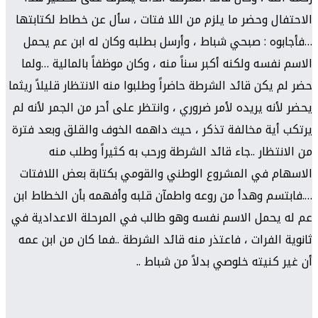
الاحتفال وحضر ما يلزم من اللا فتات ، سأل عن خطاط لكتابتها
…فأجابوه : صبحي شباط ، وأرسل بطلبه وكان له ابن عم يحمل
الاسم نفسه ولكنه أكبر سناً منه ، وكان موظفاً بالمالية …ولما
حضر لم يكن قائد الشرطة حاضراً وطلبوا منه الانتظار قليلاً ريثما
يحضر لأنه يريده لأمر ضروري ، وانتظر على أحر من الجمر لأنه لم
يرتكب أية مخالفة تذكر ، حيث داهمه الخوف والقلق وبعد فترة
من الانتظار ..جاء قائد الشرطة ورحب به كثيراً وطلب منه
الاسهام في المشروع الوطني والقومي بكتابة بعض اللافتات
….فابتسم وهدأ من روعه واطمآن قلبه وأفهمه بأن الخطاط ابن
عم له يحمل الاسم نفسه وهو طالب في المرحلة الاعدادية في
ثانوية الفرات ، فاعتذر منه قائد الشرطة ..فما كان من ابن عمه
أن غير كنيته خلوصي بدلاً من شباط ..