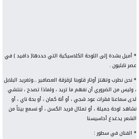
* أميل بشدة إلى اللوحة الكلاسيكية التي حددها( دافيد ) في
عصر نابليون .
* نحن نطرب وتهتز أوتار قلوبنا لزقزقة العصافير …وتغريد البلابل
، وليس من الضروري أن نفهم ما تريد ، ولماذا تصدح ، ننتشي
لدى سماعنا فقرات عود شجي ، أو أنة كمان ، أو بحة ناي ، أو
نشاهد لوحة جميلة ، أو تمثال فريد الحُسن ، أو نسمع بيتاً من
الشعر يدغدغ أحاسيسنا
* الفنان في سطور :