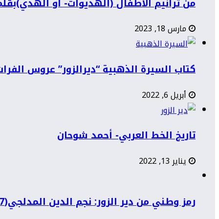
من ترانيم الأطفال (الهديوات- أو الهدي)بقل
مارس 18, 2023
كتاب السيرة الذهبية “ديرالزور” عروس الفرات
أبريل 6, 2022
تاريخ الخط العربي- أحمد شوحان
يناير 13, 2022
رمز وطني من دير الزور: نجم الدين المدلجي(1897-1968)