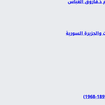
م د.فاروق العباس
 والجزيرة السورية