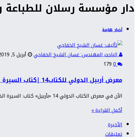
دار مؤسسة رسلان للطباعة وا
أخبار هامة
الباحث المهندس: غسان الشيخ الخفاجي
أبريل 5, 2019
179
0
معرض أربيل الدولي للكتاب14 |كتاب السيرة الذهبية لدير الزور
الآن في معرض الكتاب الدولي 14 «بأربيل» كتاب: السيرة الذهبية “دير الزور” عروس الفرات والجزيرة السورية.. زوروا جناح المعرض رقم…
أكمل القراءة »
الأخيرة
تعليقات