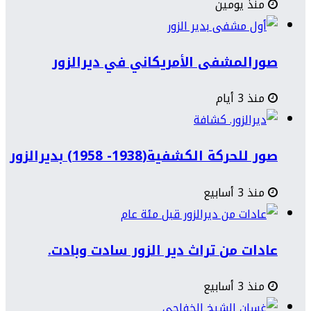
منذ يومين
صورالمشفى الأمريكاني في ديرالزور
منذ 3 أيام
صور للحركة الكشفية(1938- 1958) بديرالزور
منذ 3 أسابيع
عادات من تراث دير الزور سادت وبادت.
منذ 3 أسابيع