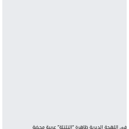
في اللهجة الديرية ظاهرة “التلتلة” عربية محضة