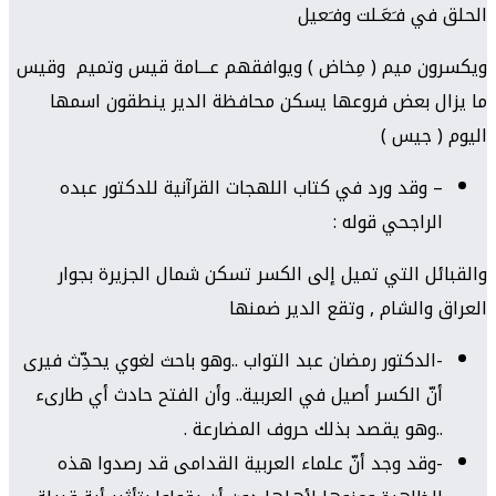
الحلق في فـَعَـلت وفـَعيل
ويكسرون ميم ( مِخاض ) ويوافقهم عـــامة قيس وتميم وقيس
ما يزال بعض فروعها يسكن محافظة الدير ينطقون اسمها
اليوم ( جيس )
– وقد ورد في كتاب اللهجات القرآنية للدكتور عبده
الراجحي قوله :
والقبائل التي تميل إلى الكسر تسكن شمال الجزيرة بجوار
العراق والشام , وتقع الدير ضمنها
-الدكتور رمضان عبد التواب ..وهو باحث لغوي يحدِّث فيرى
أنّ الكسر أصيل في العربية.. وأن الفتح حادث أي طارىء
..وهو يقصد بذلك حروف المضارعة .
-وقد وجد أنّ علماء العربية القدامى قد رصدوا هذه