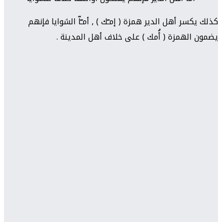
كذلك يكسر أهل الدير همزة ( إمـّك ) , أمـّاّ الشوايا فإنهم
يضمون الهمزة ( أَُمك ) على خلاف أهل المدينة .