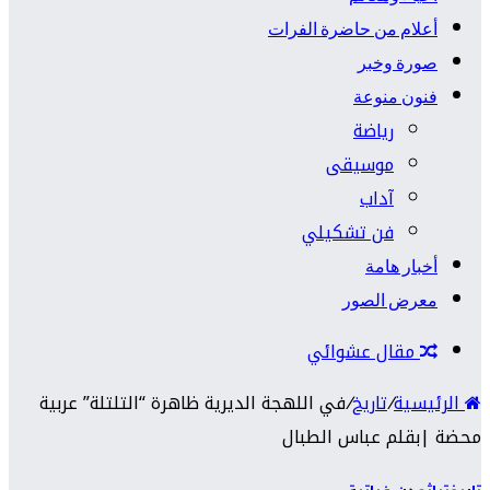
أعلام من حاضرة الفرات
صورة وخبر
فنون منوعة
رياضة
موسيقى
آداب
فن تشكيلي
أخبار هامة
معرض الصور
مقال عشوائي
الرئيسية
/
تاريخ
/
في اللهجة الديرية ظاهرة “التلتلة” عربية
محضة |بقلم عباس الطبال