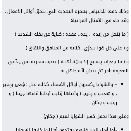
وذلك دفعا للالتباس بهمزة التعدية التي تلحق أوائل الأفعال .
وقد جاء في الأمثال الفراتية:
( ما تِنحل من إيده ,, يده,, عقدة : كناية عن بخله الشديد )
و ( على كل هوا يـِـذرِّي ـ كناية عن المنافق والنفاق )
و ( ما يـِـعرف يِـِسـبح إلا بميّـة أهلـه ) يضرب سخرية بمن يـدّعي
المعرفة بأمر ثمّ يتبيّن أنّـه جاهل به
– والشوايا يكسرون أوائل الأسماء كذلك مثل : شِعير وبِعير
, و شِعيب و جِليب ( وأصلها قِليب أبدلوا قافها جيما ) و
رِقِيب و مِكان .
وعلى هذا نحمل كسر الشوايا لميم ( مِكان)
-أما أهل الدير فإنهم يفتحون أوائلها خلافا للشوايا