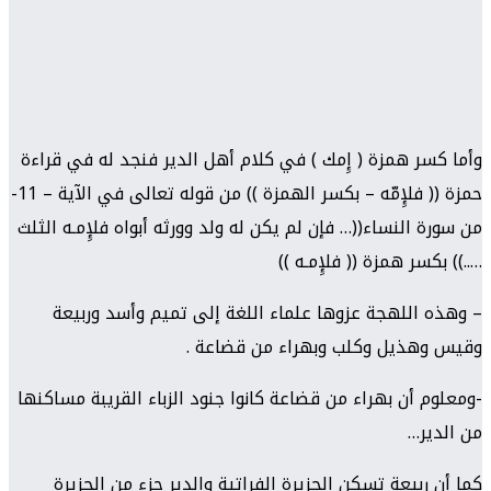
وأما كسر همزة ( إِمك ) في كلام أهل الدير فنجد له في قراءة
حمزة (( فلإِمّه – بكسر الهمزة )) من قوله تعالى في الآية – 11-
من سورة النساء((… فإن لم يكن له ولد وورثه أبواه فلإِمـه الثلث
…..)) بكسر همزة (( فلإِمـه ))
– وهذه اللهجة عزوها علماء اللغة إلى تميم وأسد وربيعة
وقيس وهذيل وكلب وبهراء من قضاعة .
-ومعلوم أن بهراء من قضاعة كانوا جنود الزباء القريبة مساكنها
من الدير…
كما أن ربيعة تسكن الجزيرة الفراتية والدير جزء من الجزيرة