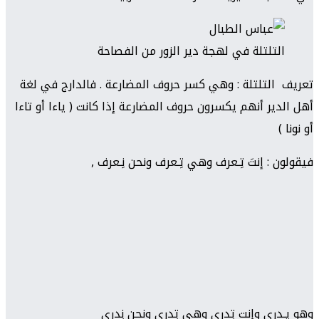
التلتلة في لهجة دير الزور من الفصاحة
تعريف التلتلة : وهي كسر حروف المضارعة . فالدارج في لغة
أهل الدير أنهم يكسرون حروف المضارعة إذا كانت ( ياءا أو تاءا
أو نونا )
فيقولون : إنتَ تِـعرف وهي تِـعرف ونحن نِـعرف ,
وهو يِـدري وإنت تِدري وهي تِدري ونحن نِدري