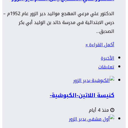
الدكتور علي مرعي المهجع مواليد دير الزور عام 1952م –
درس الابتدائية في مدرسة خالد بن الوليد أبي بكر
الصدبق…
أكمل القراءة »
الأخيرة
تعليقات
كنيسة اللاتين-الكبوشية-
منذ 4 أيام