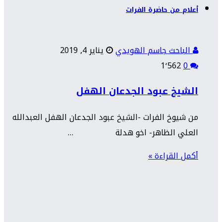
أعلام من حاضرة الفرات
الباحث جاسم الهويدي
يناير 4, 2019
1٬562
0
الشيخ عبود الجدعان الهفل
من شيوخ الفرات -الشيخ عبود الجدعان الهفل العبدالله
العلي الظاهر- اخو هدلة …
أكمل القراءة »