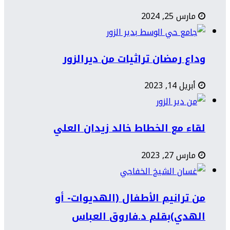
مارس 25, 2024
وداع رمضان تراثيات من ديرالزور
أبريل 14, 2023
لقاء مع الخطاط خالد زيدان العلي
مارس 27, 2023
من ترانيم الأطفال (الهديوات- أو
الهدي)بقلم د.فاروق العباس