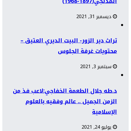
المدلجي(1897-1968)
ديسمبر 31, 2021
تراث دير الزور- البيت الديري العتيق –
محتويات غرفة الجلوس
سبتمبر 3, 2021
د.طه جلال الطعمة الخفاجي:لاعب فذ من
الزمن الجميل .. عالم وفقيه بالعلوم
الإسلامية
يوليو 24, 2021