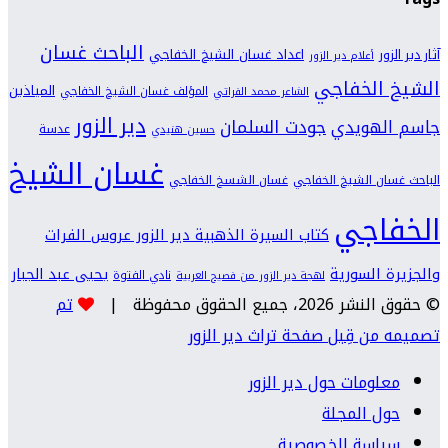
الباحث غسان
اعداد غسان الشيخ الخفاجي
آثار دير الزور
أعلام دير الزور
الشيخ الخفاجي
المياذين
المؤلف غسان الشيخ الخفاجي
الشاعر محمد الفراتي
دير الزور
جودت السلمان
جاسم الهويدي
عدسة
حسين هنيدي
غسان الشيخ
الباحث غسان الشيخ الخفاجي
غسان الشسخ الخفاجي
الخفاجي
كتاب السيرة الذهبية دير الزور عروس الفرات
والجزيرة السورية
يحيى عبد الجبار
نادي الفتوة
لهجة دير الزور من فصيح العربية
© حقوق النشر 2026، جميع الحقوق محفوظة |
تم
تصميمه من قِبل صفحة تراث دير الزور
معلومات حول دير الزور
حول المجلة
سياسة الخصوصية