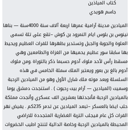
كتاب المياذين
جاسم هويدي
الميادين مدينة آرامية عمرها اربعة آلاف سنة 4000سنة — بناها
نينوس بن بلوس ايام النمرود بن كوش –تقع على تلة تسمى
العلوة والجوبة والجبل وتستدير بظهرها للفرات العظيم ويحيط
بها سابقا سور عظيم يحميها من الغزاة والطامعين وهي
مسقط رأس لأحد ملوك آدوم حسبما ذكر بالتوراة .ومن ملوك
آدوم بالغ بن بعور ويعتبر الملك سملة الخامس في هذه
السلسلة وبعد موته ملك شارل الأول وهو من الميادين الرحبة
وسميت (الميادين — آرام بيت رحبوت ) . استنجدت دمشق يوما
بالميادين الرحبة فأنجدتها بعشرين الف عسكري وأنجدت مملكة
حلب ايضا بالعسكر –تبعد الميادين عن تدمر 235كم . يفيض نهر
الفرات كل عام فيجلب التربة الغضارية المتجددة للاراضي
المحيطة بالميادين الرحبة وخاصة الدالية لتنتج اطيب الخضروات