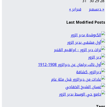
31
30
29
28
« ديسمبر
فبراير »
Last Modified Posts
Tags