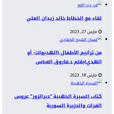
لقاء مع الخطاط خالد زيدان العلي
مارس 27, 2023
من ترانيم الأطفال (الهديوات- أو
الهدي)بقلم د.فاروق العباس
مارس 18, 2023
كتاب السيرة الذهبية “ديرالزور” عروس
الفرات والجزيرة السورية