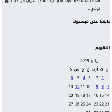
هذه الشاهودة تعود لقبر عبد القادر الذياب من دير الزور ,
توفي...
تابعنا على فيسبوك
التقويم
يناير 2019
ن
ث
أرب
خ
ج
س
د
6
5
4
3
2
1
13
12
11
10
9
8
7
20
19
18
17
16
15
14
27
26
25
24
23
22
21