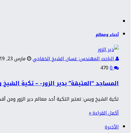
أحياء ومعالم
الباحث المهندس: غسان الشيخ الخفاجي
مارس 23, 2019
470
0
المساجد “العتيقة” بدير الزور- – تكية الشيخ
تكية الشيخ ويس: تعتبر التكية أحد معالم دير الزور ومن أق
أكمل القراءة »
الأخيرة