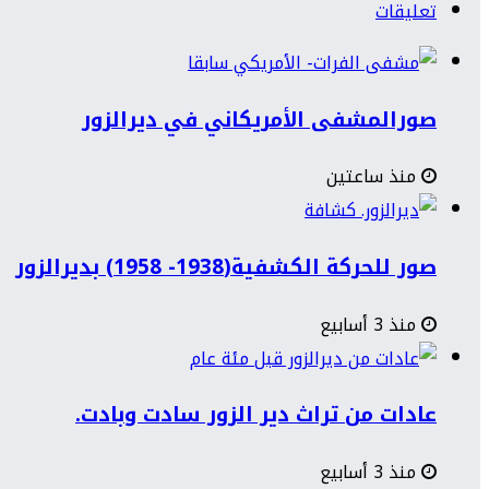
تعليقات
صورالمشفى الأمريكاني في ديرالزور
منذ ساعتين
صور للحركة الكشفية(1938- 1958) بديرالزور
منذ 3 أسابيع
عادات من تراث دير الزور سادت وبادت.
منذ 3 أسابيع