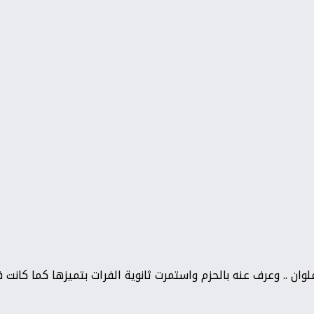
 خلفاً للمربي الفاضل كمال علوان .. وعرف عنه بالحزم واستمرت ثانوية الفرات بتميز