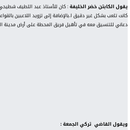
يقول الكابتن خضر الخليفة
: كان للأستاذ عبد اللطيف شطيحي د
كانت تلعب بشكل غير دقيق ا..بالإضافة إلى تزويد اللاعبين بالقوا
دعاني للتنسيق معه في تأهيل فريق المحطة على أرض مدينة المحطة النفطية T2 لما يحمل من المبادئ والقيم وا
ويقول القاضي تركي الجمعة :