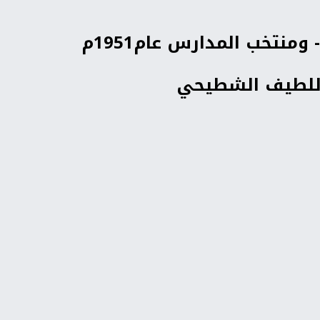
نتخب المدارس عام1951م
 اللطيف الشطيحي