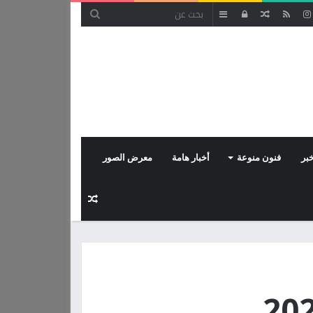
مقال
تسجيل
إضافة
عشوائي
الدخول
عمود
جانبي
بر
فنون منوعة
أخبار هامة
معرض الصور
مقال
عشوائي