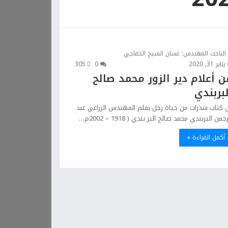
الباحث المهندس: غسان الشيخ الخفاجي
يناير 31, 2020
0
305
ن أعلام دير الزور محمد صالح
لبربندي
 كتاب شذرات من حياة رجل بفلم المهندس الزراعي عبد
حمن البربندي محمد صالح البر بندي ( 1918 – 2002م…
أكمل القراءة »