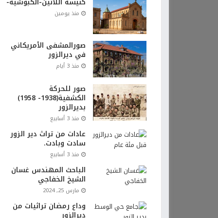
كنيسة اللاتين-الكبوشية-
منذ يومين
صورالمشفى الأمريكاني
في ديرالزور
منذ 3 أيام
صور للحركة
الكشفية(1938- 1958)
بديرالزور
منذ 3 أسابيع
عادات من تراث دير الزور
سادت وبادت.
منذ 3 أسابيع
الباحث المهندس غسان
الشيخ الخفاجي
مارس 25, 2024
وداع رمضان تراثيات من
ديرالزور