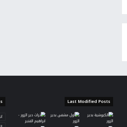
s
Last Modified Posts
آث
ال