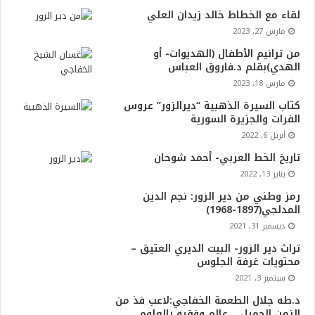
لقاء مع الخطاط خالد زيدان العلي
مارس 27, 2023
من ترانيم الأطفال (الهديوات- أو
الهدي)بقلم د.فاروق العباس
مارس 18, 2023
كتاب السيرة الذهبية “ديرالزور” عروس
الفرات والجزيرة السورية
أبريل 6, 2022
تاريخ الخط العربي- أحمد شوحان
يناير 13, 2022
رمز وطني من دير الزور: نجم الدين
المدلجي(1897-1968)
ديسمبر 31, 2021
تراث دير الزور- البيت الديري العتيق –
محتويات غرفة الجلوس
سبتمبر 3, 2021
د.طه جلال الطعمة الخفاجي:لاعب فذ من
الزمن الجميل .. عالم وفقيه بالعلوم