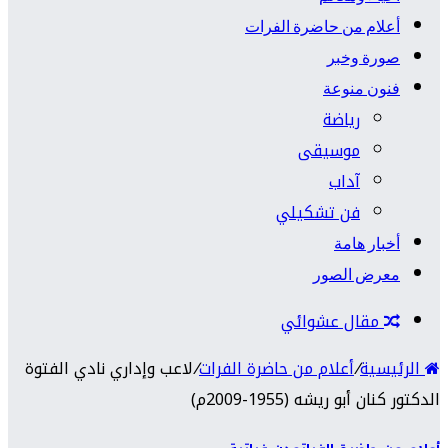
أعلام من حاضرة الفرات
صورة وخبر
فنون منوعة
رياضة
موسيقى
آداب
فن تشكيلي
أخبار هامة
معرض الصور
مقال عشوائي
الرئيسية
/
أعلام من حاضرة الفرات
/
لاعب وإداري نادي الفتوة
الدكتور كنان أبو ريشه (1955-2009م)