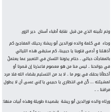
وتم تأبينه الذي من قبل نقابة أطباء أسنان دير الزور.
وجاء في كلمة والده نورالدين أبو ريشة: رحيلك المفاجئ كم
أذهلنا و أدمى قلوبنا يا حبيبنا، كم ستبقى هذه الليالي
بالمفاجآت حبالى .. حتام يخوننا اللسان في التعبير عما يعتملُ
في جوانحنا .. ليس منا من هو معصوم فاعذرنا إن قصرنا أو
أخطأنا بحقك في يوم ما .. لا بد من التسليم بقضاء الله فلا مرد
لمشيئته …. كُن في انتظاري يا حبيبي يا بُني عسى أن لا يطول
فراقنا .. ..
ورثاه والده نورالدين أبو ريشة بقصيدة طويلة وهذه أبيات منها: