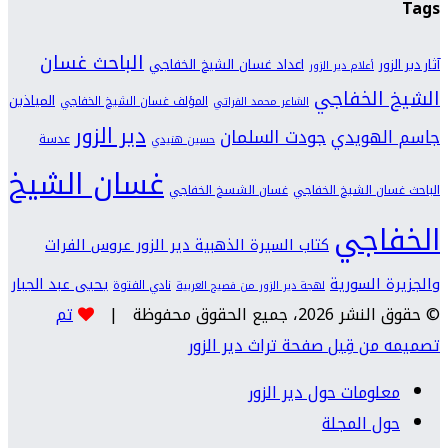
Tags
الباحث غسان
اعداد غسان الشيخ الخفاجي
آثار دير الزور
أعلام دير الزور
الشيخ الخفاجي
المياذين
المؤلف غسان الشيخ الخفاجي
الشاعر محمد الفراتي
دير الزور
جودت السلمان
جاسم الهويدي
عدسة
حسين هنيدي
غسان الشيخ
الباحث غسان الشيخ الخفاجي
غسان الشسخ الخفاجي
الخفاجي
كتاب السيرة الذهبية دير الزور عروس الفرات
والجزيرة السورية
يحيى عبد الجبار
نادي الفتوة
لهجة دير الزور من فصيح العربية
© حقوق النشر 2026، جميع الحقوق محفوظة |
تم
تصميمه من قِبل صفحة تراث دير الزور
معلومات حول دير الزور
حول المجلة