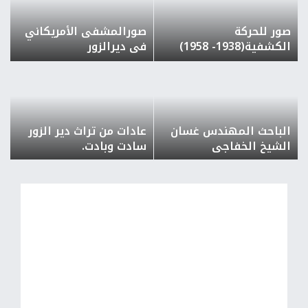
صور للحركة
صورالمشفى الأمريكاني
الكشفية(1938- 1958)
في ديرالزور
بديرالزور
الباحث المهندس غسان
عادات من تراث دير الزور
الشيخ الخفاجي
سادت وبادت.