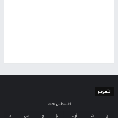
التقويم
أغسطس 2026
ن
ث
أرب
خ
ج
س
د