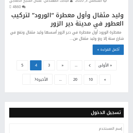
أغسطس 3, 2020
الباحث المهندس: غسان الشيخ الخفاجي
486
0
وليد مثقال وأول معطرة “الورود” لتركيب
العطور في مدينة دير الزور
معطرة الورود أول معطرة في دير الزور أسسها وليد مثقال وتقع في
شارع ستة إلا ربع وليد مثقال من…
أكمل القراءة »
« الأولى
...
«
3
4
5
»
10
20
...
الأخيرة
تسجيل الدخول