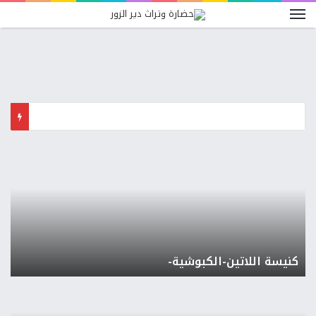
كنيسة اللاتين-الكبوشية-