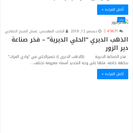
أكمل القراءة »
تراث
1
4٬967
ديسمبر 12, 2018
الباحث المهندس: غسان الشيخ الخفاجي
الذهب الديري “الحلي الديرية” – فخر صناعة
دير الزور
فخر الصناعة الديرية ((الذهب الديري )) تتميزالحلي في “وادي الفرات”
بنكهة خاصة، فلها على وجه التحديد أسماء معروفة تختلف…
أكمل القراءة »