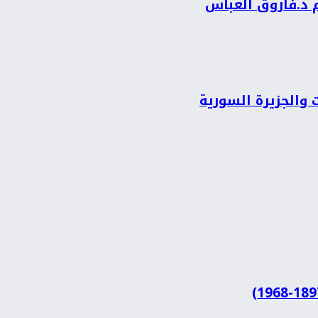
م د.فاروق العباس
 والجزيرة السورية