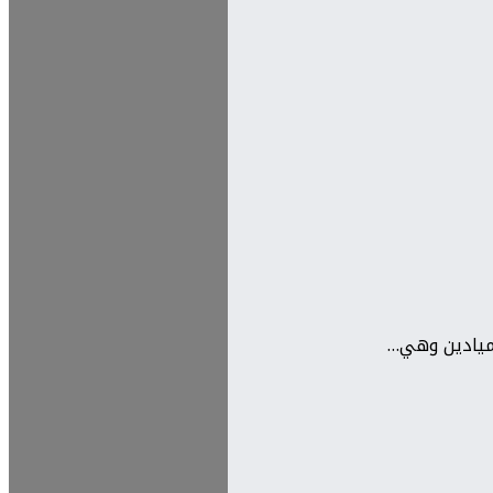
لميادين وهي…