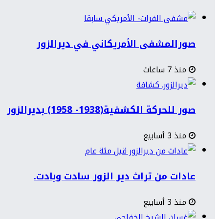
صورالمشفى الأمريكاني في ديرالزور
منذ 7 ساعات
صور للحركة الكشفية(1938- 1958) بديرالزور
منذ 3 أسابيع
عادات من تراث دير الزور سادت وبادت.
منذ 3 أسابيع