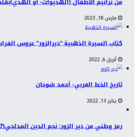
من ترانيم الأطفال (الهديوات- أو الهدي)بقل
مارس 18, 2023
كتاب السيرة الذهبية “ديرالزور” عروس الفرات
أبريل 6, 2022
تاريخ الخط العربي- أحمد شوحان
يناير 13, 2022
رمز وطني من دير الزور: نجم الدين المدلجي(1897-1968)