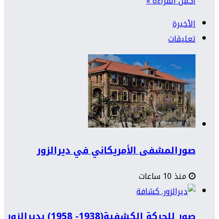
أكمل القراءة »
الأخيرة
تعليقات
صورالمشفى الأمريكاني في ديرالزور
منذ 10 ساعات
صور للحركة الكشفية(1938- 1958) بديرالزور