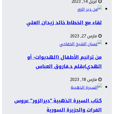
أبريل 14, 2023
لقاء مع الخطاط خالد زيدان العلي
مارس 27, 2023
من ترانيم الأطفال (الهديوات- أو
الهدي)بقلم د.فاروق العباس
مارس 18, 2023
كتاب السيرة الذهبية “ديرالزور” عروس
الفرات والجزيرة السورية