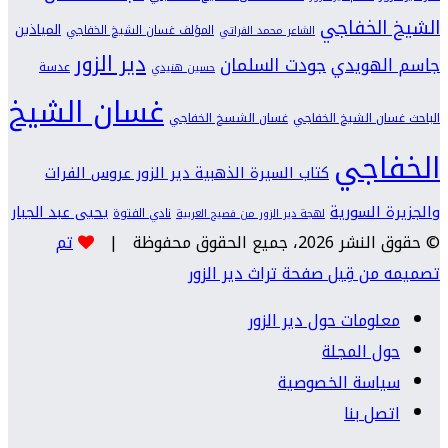
الشيخ الخفاجي
المياذين
المؤلف غسان الشيخ الخفاجي
الشاعر محمد الفراتي
دير الزور
جودت السلمان
جاسم الهويدي
عدسة
حسين هنيدي
غسان الشيخ
الباحث غسان الشيخ الخفاجي
غسان الشسخ الخفاجي
الخفاجي
كتاب السيرة الذهبية دير الزور عروس الفرات
والجزيرة السورية
يحيى عبد الجبار
نادي الفتوة
لهجة دير الزور من فصيح العربية
© حقوق النشر 2026، جميع الحقوق محفوظة |
تم
تصميمه من قِبل صفحة تراث دير الزور
معلومات حول دير الزور
حول المجلة
سياسة الخصوصية
اتصل بنا