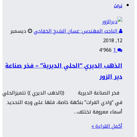
تراث
الباحث المهندس: غسان الشيخ الخفاجي
ديسمبر
12, 2018
4٬966
1
الذهب الديري “الحلي الديرية” – فخر صناعة
دير الزور
فخر الصناعة الديرية ((الذهب الديري )) تتميزالحلي
في “وادي الفرات” بنكهة خاصة، فلها على وجه التحديد
أسماء معروفة تختلف…
أكمل القراءة »