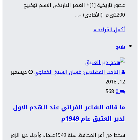
عصور تاريخية [1]* العصر التاريخي الاسم توضيح
2200ق.م (الأكادي) –…
أكمل القراءة »
تاريخ
الباحث المهندس: غسان الشيخ الخفاجي
ديسمبر
12, 2018
568
0
ما قاله الشاعر الفراتي عند الهدم الأول
لدير العتيق عام 1949م
سخط من أمر المحافظ سنة 1949علماء وأدباء دير الزور