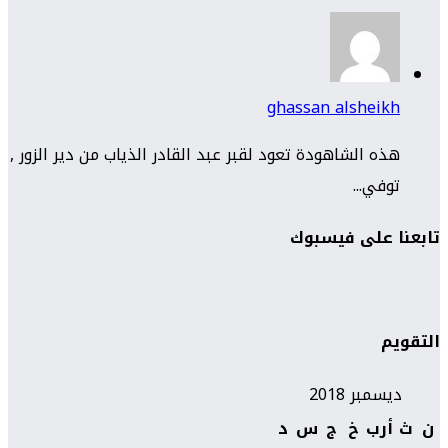
ghassan alsheikh
هذه الشاهودة تعود لقبر عبد القادر الذياب من دير الزور ,
توفي...
تابعنا على فيسبوك
التقويم
ديسمبر 2018
ن
ث
أرب
خ
ج
س
د