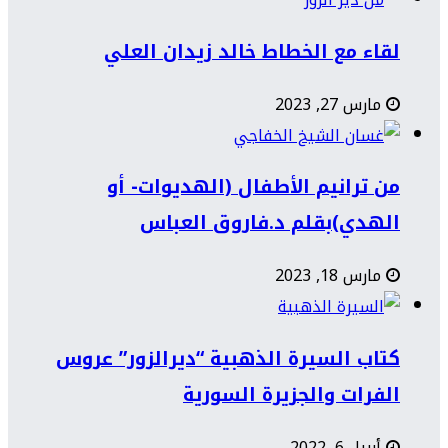
لقاء مع الخطاط خالد زيدان العلي
مارس 27, 2023
من ترانيم الأطفال (الهديوات- أو
الهدي)بقلم د.فاروق العباس
مارس 18, 2023
كتاب السيرة الذهبية “ديرالزور” عروس
الفرات والجزيرة السورية
أبريل 6, 2022