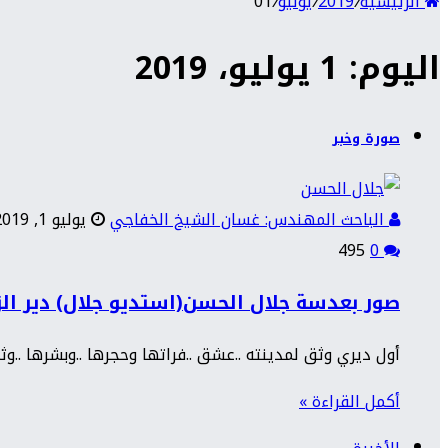
الرئيسية
/
2019
/
يوليو
/
01
اليوم: 1 يوليو، 2019
صورة وخبر
الباحث المهندس: غسان الشيخ الخفاجي
يوليو 1, 2019
495
0
صور بعدسة جلال الحسن(استديو جلال) دير الزور عا
أول ديري وثق لمدينته ..عشق ..فراتها وحجرها ..وبشرها ..و
أكمل القراءة »