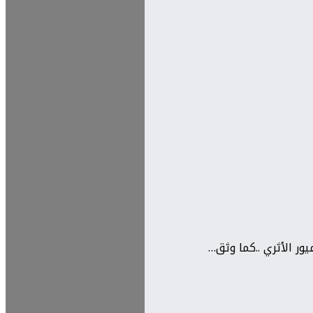
ور الأثري ..كما وثق…