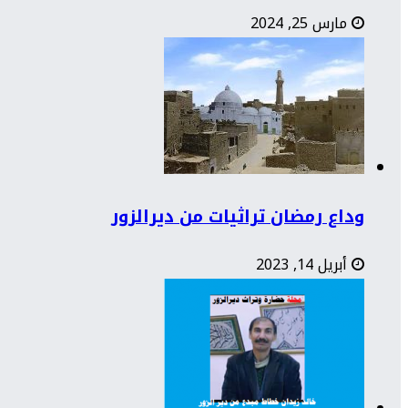
مارس 25, 2024
وداع رمضان تراثيات من ديرالزور
أبريل 14, 2023