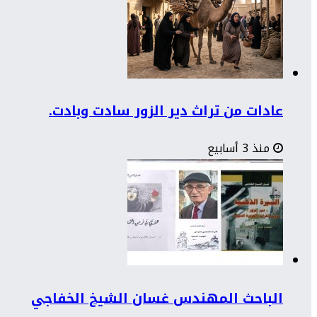
عادات من تراث دير الزور سادت وبادت.
منذ 3 أسابيع
الباحث المهندس غسان الشيخ الخفاجي