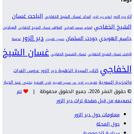
الباحث غسان
اعداد غسان الشيخ الخفاجي
آثار دير الزور
أعلام دير الزور
الشيخ الخفاجي
المياذين
المؤلف غسان الشيخ الخفاجي
الشاعر محمد الفراتي
دير الزور
جودت السلمان
جاسم الهويدي
عدسة
حسين هنيدي
غسان الشيخ
الباحث غسان الشيخ الخفاجي
غسان الشسخ الخفاجي
الخفاجي
كتاب السيرة الذهبية دير الزور عروس الفرات
والجزيرة السورية
يحيى عبد الجبار
نادي الفتوة
لهجة دير الزور من فصيح العربية
© حقوق النشر 2026، جميع الحقوق محفوظة |
تم
تصميمه من قِبل صفحة تراث دير الزور
معلومات حول دير الزور
حول المجلة
سياسة الخصوصية