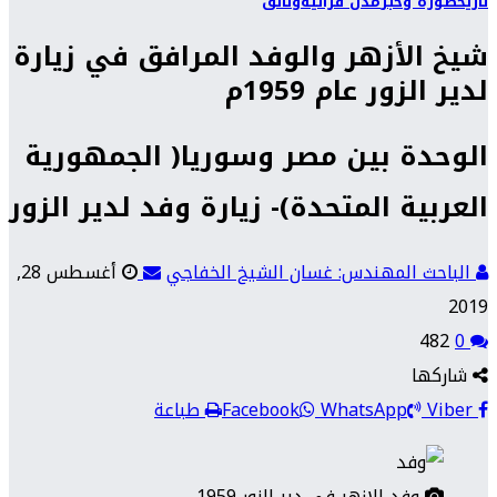
تاريخ
صورة وخبر
مدن فراتية
وثائق
شيخ الأزهر والوفد المرافق في زيارة
لدير الزور عام 1959م
الوحدة بين مصر وسوريا( الجمهورية
العربية المتحدة)- زيارة وفد لدير الزور
الباحث المهندس: غسان الشيخ الخفاجي
أغسطس 28,
2019
482
0
شاركها
Viber
WhatsApp
Facebook
طباعة
وفد الازهر في دير الزور 1959