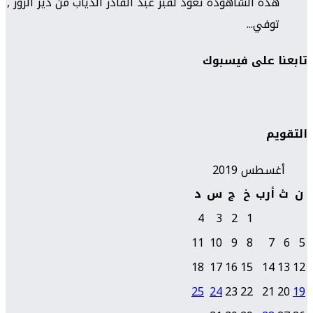
هذه الشاهودة تعود لقبر عبد القادر الذياب من دير الزور ,
توفي...
تابعنا على فيسبوك
التقويم
أغسطس 2019
ن
ث
أرب
خ
ج
س
د
4
3
2
1
11
10
9
8
7
6
5
18
17
16
15
14
13
12
25
24
23
22
21
20
19