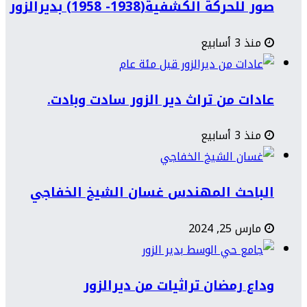
صور للحركة الكشفية(1938- 1958) بديرالزور
منذ 3 أسابيع
عادات من تراث دير الزور سادت وبادت.
منذ 3 أسابيع
الباحث المهندس غسان الشيخ الخفاجي
مارس 25, 2024
وداع رمضان تراثيات من ديرالزور