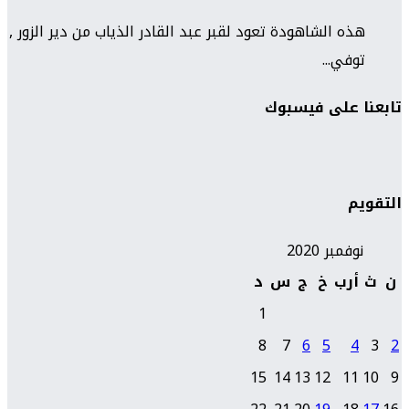
هذه الشاهودة تعود لقبر عبد القادر الذياب من دير الزور ,
توفي...
تابعنا على فيسبوك
التقويم
نوفمبر 2020
ن
ث
أرب
خ
ج
س
د
1
8
7
6
5
4
3
2
15
14
13
12
11
10
9