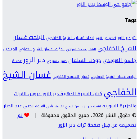
Tags
الباحث غسان
اعداد غسان الشيخ الخفاجي
آثار دير الزور
أعلام دير الزور
الشيخ الخفاجي
المياذين
المؤلف غسان الشيخ الخفاجي
الشاعر محمد الفراتي
دير الزور
جودت السلمان
جاسم الهويدي
عدسة
حسين هنيدي
غسان الشيخ
الباحث غسان الشيخ الخفاجي
غسان الشسخ الخفاجي
الخفاجي
كتاب السيرة الذهبية دير الزور عروس الفرات
والجزيرة السورية
يحيى عبد الجبار
نادي الفتوة
لهجة دير الزور من فصيح العربية
© حقوق النشر 2026، جميع الحقوق محفوظة |
تم
تصميمه من قِبل صفحة تراث دير الزور