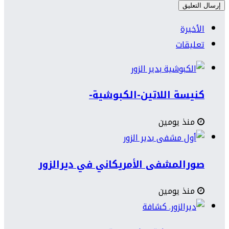
الأخيرة
تعليقات
كنيسة اللاتين-الكبوشية-
منذ يومين
صورالمشفى الأمريكاني في ديرالزور
منذ يومين