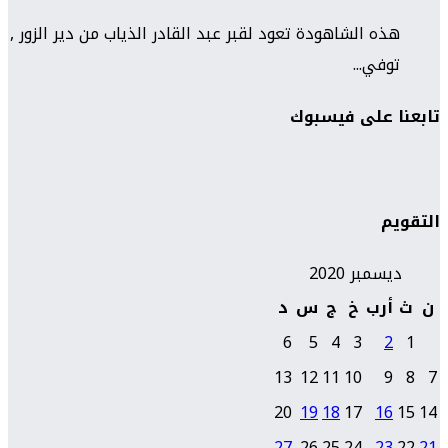
هذه الشاهودة تعود لقبر عبد القادر الذياب من دير الزور ,
توفي...
تابعنا على فيسبوك
التقويم
ديسمبر 2020
ن
ث
أرب
خ
ج
س
د
6
5
4
3
2
1
13
12
11
10
9
8
7
20
19
18
17
16
15
14
27
26
25
24
23
22
21