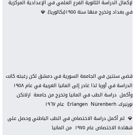
لإكمال الدراسة الثانوية الفرع العلمي في الإعدادية المركزية
في بغداد وتخرج منها سنة ١٩٥٥(بكالوريا). 💎
قضى سنتين في الجامعة السورية في دمشق لكن رغبته كانت
الدراسة في أوربا لذا غادر إلى المانيا الغربية في عام ١٩٥٨
وأكمل دراسة الطب في المانيا وتخرج من جامعة ارلانكن.
نورنبرك. Erlangen Nürenberh عام ١٩٦٧
💎 ثم أكمل دراسة الاختصاص في الطب الباطني وحصل على
شهادة الاختصاص عام ١٩٧٥ من المانيا