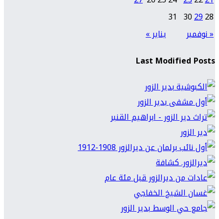
31
30
29
28
« نوفمبر
يناير »
Last Modified Posts