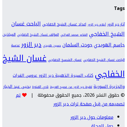
Tags
الباحث غسان
اعداد غسان الشيخ الخفاجي
آثار دير الزور
أعلام دير الزور
الشيخ الخفاجي
المياذين
المؤلف غسان الشيخ الخفاجي
الشاعر محمد الفراتي
دير الزور
جودت السلمان
جاسم الهويدي
عدسة
حسين هنيدي
غسان الشيخ
الباحث غسان الشيخ الخفاجي
غسان الشسخ الخفاجي
الخفاجي
كتاب السيرة الذهبية دير الزور عروس الفرات
والجزيرة السورية
يحيى عبد الجبار
نادي الفتوة
لهجة دير الزور من فصيح العربية
© حقوق النشر 2026، جميع الحقوق محفوظة |
تم
تصميمه من قِبل صفحة تراث دير الزور
معلومات حول دير الزور
حول المجلة