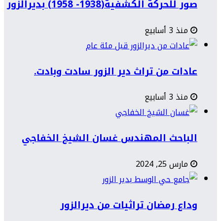
صور للحركة الكشفية(1938- 1958) بديرالزور
منذ 3 أسابيع
عادات من تراث دير الزور سادت وبادت.
منذ 3 أسابيع
الباحث المهندس غسان الشيخ الخفاجي
مارس 25, 2024
وداع رمضان تراثيات من ديرالزور