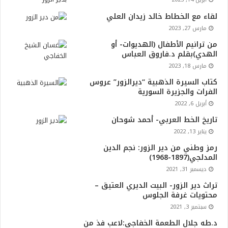
لقاء مع الخطاط خالد زيدان العلي
مارس 27, 2023
من ترانيم الأطفال (الهديوات- أو
الهدي)بقلم د.فاروق العباس
مارس 18, 2023
كتاب السيرة الذهبية “ديرالزور” عروس
الفرات والجزيرة السورية
أبريل 6, 2022
تاريخ الخط العربي- أحمد شوحان
يناير 13, 2022
رمز وطني من دير الزور: نجم الدين
المدلجي(1897-1968)
ديسمبر 31, 2021
تراث دير الزور- البيت الديري العتيق –
محتويات غرفة الجلوس
سبتمبر 3, 2021
د.طه جلال الطعمة الخفاجي:لاعب فذ من