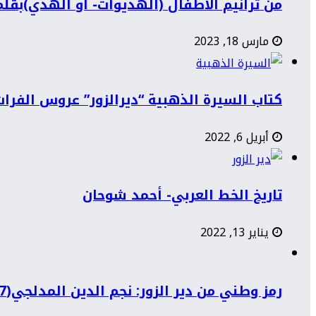
من ترانيم الأطفال (الهديوات- أو الهدي)بقل
مارس 18, 2023
كتاب السيرة الذهبية “ديرالزور” عروس الفرات
أبريل 6, 2022
تاريخ الخط العربي- أحمد شوحان
يناير 13, 2022
رمز وطني من دير الزور: نجم الدين المدلجي(1897-1968)