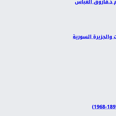
م د.فاروق العباس
 والجزيرة السورية