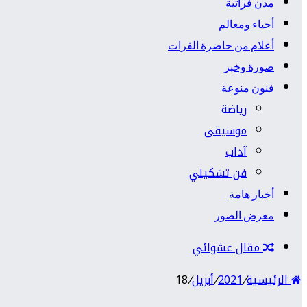
مدن فراتية
أحياء ومعالم
أعلام من حاضرة الفرات
صورة وخبر
فنون منوعة
رياضة
موسيقى
آداب
فن تشكيلي
أخبار هامة
معرض الصور
مقال عشوائي
الرئيسية
/
2021
/
أبريل
/
18