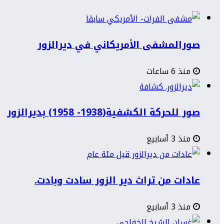
صورالمشفى الأمريكاني في ديرالزور
منذ 6 ساعات
صور للحركة الكشفية(1938- 1958) بديرالزور
منذ 3 أسابيع
عادات من تراث دير الزور سادت وبادت.
منذ 3 أسابيع