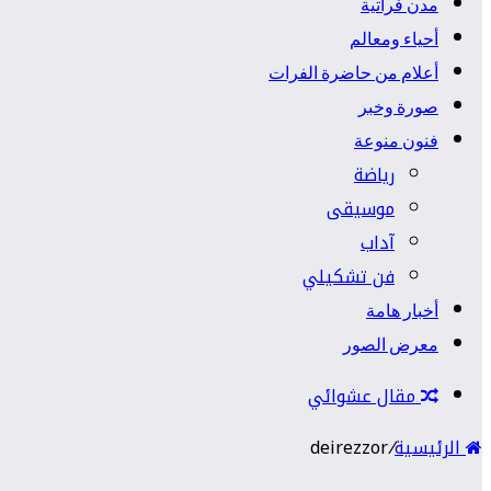
مدن فراتية
أحياء ومعالم
أعلام من حاضرة الفرات
صورة وخبر
فنون منوعة
رياضة
موسيقى
آداب
فن تشكيلي
أخبار هامة
معرض الصور
مقال عشوائي
الرئيسية
/
deirezzor