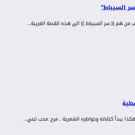
سر السيباط”
ب من هم (( سر السيباط )) الى هذه القصة الغريبة…
عطية
ذا يبدأ كتاباته وخواطره الشعرية .. مرح .محب لبني…