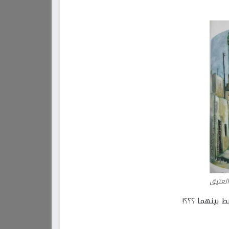
العتيق
ط بينهما ؟؟؟!