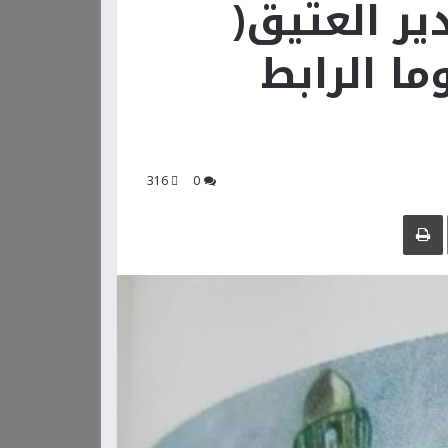
ير العتيق(
ما الرابط
316
0
Facebook
طباعة