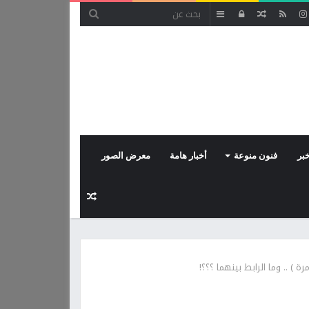
مقال
تسجيل
إضافة
عشوائي
الدخول
عمود
جانبي
بر
فنون منوعة
أخبار هامة
معرض الصور
مقال
عشوائي
ة ) .. وما الرابط بينهما ؟؟؟!