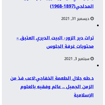
المدلجي(1897-1968)
ديسمبر 31, 2021
تراث دير الزور- البيت الديري العتيق –
محتويات غرفة الجلوس
سبتمبر 3, 2021
د.طه جلال الطعمة الخفاجي:لاعب فذ من
الزمن الجميل .. عالم وفقيه بالعلوم
الإسلامية