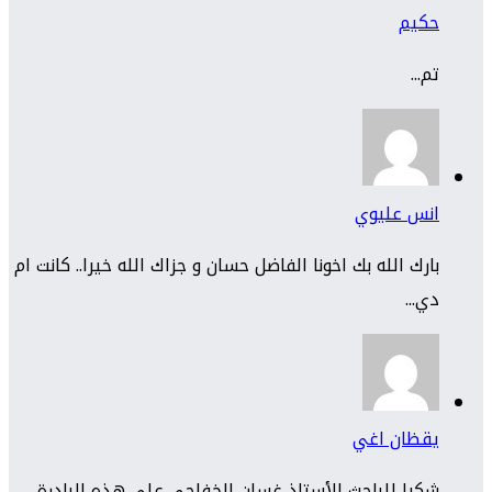
حكيم
تم...
انس عليوي
بارك الله بك اخونا الفاضل حسان و جزاك الله خيرا.. كانت ام
دي...
يقظان اغي
شكرا للباحث الأستاذ غسان الخفاجي على هذه البادرة