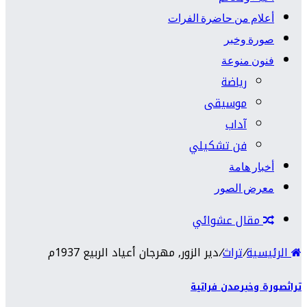
أعلام من حاضرة الفرات
صورة وخبر
فنون منوعة
رياضة
موسيقى
آداب
فن تشكيلي
أخبار هامة
معرض الصور
مقال عشوائي
الرئيسية
/
تراث
/
دير الزور, مهرجان أعياد الربيع 1937م
تراث
صورة وخبر
مدن فراتية