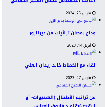
الباحث المهندس غسان الشيخ الخفاجي
مارس 25, 2024
وداع رمضان تراثيات من ديرالزور
أبريل 14, 2023
لقاء مع الخطاط خالد زيدان العلي
مارس 27, 2023
من ترانيم الأطفال (الهديوات- أو
الهدي)بقلم د.فاروق العباس