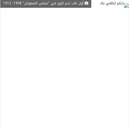
أول نائب لدير الزور في "مجلس المبعوثان" 1908- 1912