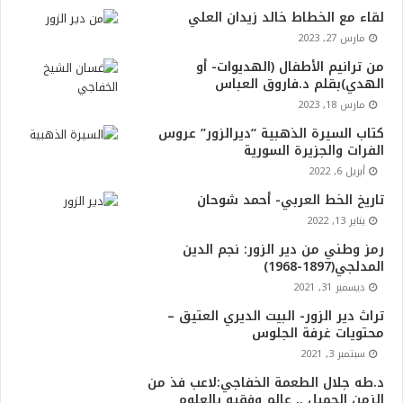
لقاء مع الخطاط خالد زيدان العلي
مارس 27, 2023
من ترانيم الأطفال (الهديوات- أو
الهدي)بقلم د.فاروق العباس
مارس 18, 2023
كتاب السيرة الذهبية “ديرالزور” عروس
الفرات والجزيرة السورية
أبريل 6, 2022
تاريخ الخط العربي- أحمد شوحان
يناير 13, 2022
رمز وطني من دير الزور: نجم الدين
المدلجي(1897-1968)
ديسمبر 31, 2021
تراث دير الزور- البيت الديري العتيق –
محتويات غرفة الجلوس
سبتمبر 3, 2021
د.طه جلال الطعمة الخفاجي:لاعب فذ من
الزمن الجميل .. عالم وفقيه بالعلوم