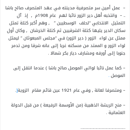
– عمل أمين سر متصرفية مدينته في عهد المتصرف صالح باشا
.. – وانتخبه أهل دير الزور نائبا لهم عام 1908م , إذ آل
التمثيل الانتخابي “لحلف الوسطيين ” , وهم أكبر كتلة تمثل
سكان الدير يليها كتلة الشرقيين ثم كتلة الخرشان , وكان أول
ممثل عن لواء الزور ( دير الزور) في “مجلس المبعوثان ” ليمثل
لواء الزور و الممتد من مسكنه غربا إلى عانه شرقا ومن تدمر
جنوبا إلى أورفه ومشارف ديار بكر شمالا .
– كما عمل نائبا لوالي الموصل صالح باشا ) عندما انتقل إلى
الموصل
.
– ومتصرفا لعانة , وفي عام 1921 عين قائم مقام الزوية
[
.
– منح الريشة الذهبية (من الأوسمة الرفيعة ) من قبل الدولة
العثمانية .
……………………………………