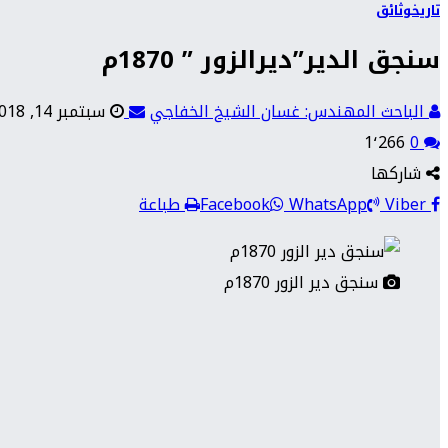
تاريخ
وثائق
سنجق الدير”ديرالزور ” 1870م
الباحث المهندس: غسان الشيخ الخفاجي
سبتمبر 14, 2018
1٬266
0
شاركها
Viber
WhatsApp
Facebook
طباعة
سنجق دير الزور 1870م