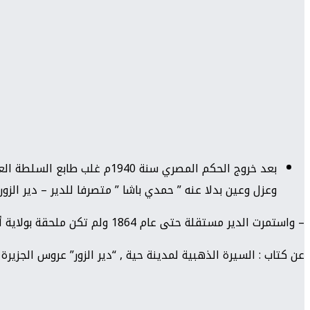
وعزل وعين بدلا عنه ” حمدي باشا ” متصرفا للدير – دير الزور-
– واستمرت الدير مستقلة حتى عام 1864 ولم تكن ملحقة بولاية أو سنجق إلى أن تمردت عشائر البادية , ففتحها ثريا باشا بحملة عسكرية عام 1864م إذ ذاك
عن كتاب : السيرة الذهبية لمدينة حية , “دير الزور” عروس الجزيرة 