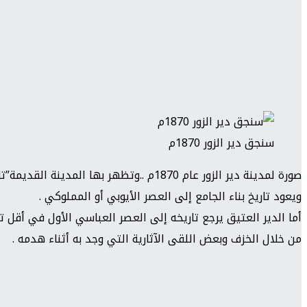
سنجق دير الزور 1870م
صورة لمدينة دير الزور عام 1870م ..وتظهر بها المدينة القديمة”تل ديرالعتيق” والجامع الكبير (جامع حي الوسط) .
ويعود تاريخ بناء الجامع إلى العصر الأيوبي أو المملوكي .
أما الدير العتيق يرجع تاريخه إلى العصر العباسي الأول في أقل تق
من خلال الخزف وبعض اللقى الآثارية التي وجد به أثناء هدمه .