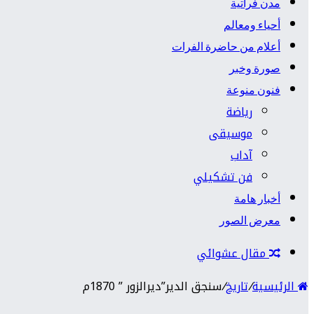
مدن فراتية
أحياء ومعالم
أعلام من حاضرة الفرات
صورة وخبر
فنون منوعة
رياضة
موسيقى
آداب
فن تشكيلي
أخبار هامة
معرض الصور
مقال عشوائي
الرئيسية
/
تاريخ
/
سنجق الدير”ديرالزور ” 1870م