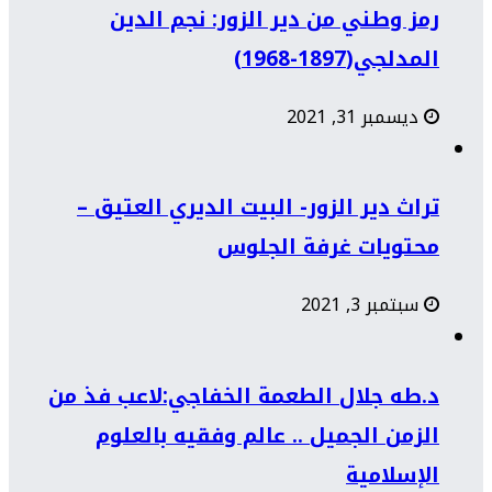
رمز وطني من دير الزور: نجم الدين
المدلجي(1897-1968)
ديسمبر 31, 2021
تراث دير الزور- البيت الديري العتيق –
محتويات غرفة الجلوس
سبتمبر 3, 2021
د.طه جلال الطعمة الخفاجي:لاعب فذ من
الزمن الجميل .. عالم وفقيه بالعلوم
الإسلامية