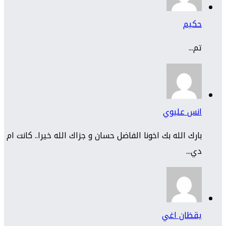
حكيم
تم...
انس عليوي
بارك الله بك اخونا الفاضل حسان و جزاك الله خيرا.. كانت ام
دي...
يقظان اغي