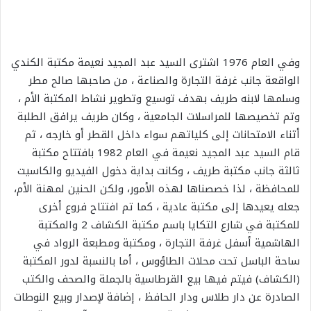
وفي العام 1976 اشترى السيد عبد المجيد نعيمة مكتبة الكندي
الواقعة جانب غرفة التجارة والصناعة ، من صاحبها صالح مطر
وسلمها لابنه طريف بهدف توسيع وتطوير نشاط المكتبة الأم ،
وتم تخصيصها للمراسلات الجامعية ، وكان طريف يرافق الطلبة
أثناء الامتحانات إلى كلياتهم سواء داخل القطر أو خارجه ، ثم
قام السيد عبد المجيد نعيمة في العام 1982 بافتتاح مكتبة
ثالثة جانب مكتبة طريف ، وكانت بداية دخول الفيديو والكاسيت
للمحافظة ، لذا خصصناها لهذه الأمور، ولكن الحنين لمهنة الأم،
جعله يعيدها إلى مكتبة عادية ، كما تم افتتاح فروع أخرى
للمكتبة في شارع التكايا باسم مكتبة الكشاف 2 والمكتبة
الهاشمية أسفل غرفة التجارة ، ومكتبة ومطبعة الرواد في
ساحة الباسل تحت محلات الطاؤوس ، أما بالنسبة لدور المكتبة
(الكشاف) فيتم فيها بيع القرطاسية بالجملة والصحف والكتب
الصادرة عن دار طلاس ودار الحافظ ، إضافة لإصدار وبيع النوطات