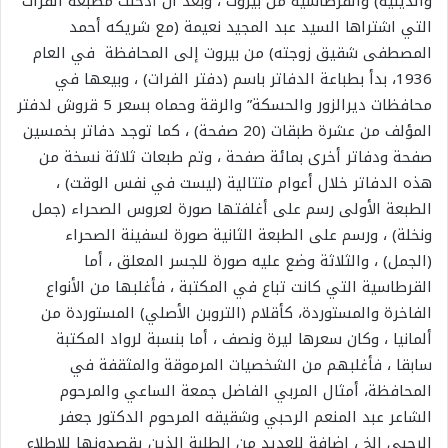
والدينية) والقرطاسية من بيروت ، وبعد أن أدخلت مطبعة الفرات
التي اشتراها السيد عبد المجيد نعيمة (مع شريكه أحمد
المصطفى شقيق زوجته) من بيروت إلى المحافظة في العام
1936، بدأ بطباعة الدفاتر باسم (دفتر الفرات) ، وبيعها في
محافظات ديرالزور والحسكة” والرقة وحماه بسعر 5 قروش لدفتر
المؤلف من عشرة طبقات (20 صفحة) ، كما توجد دفاتر بخمسين
صفحة ودفاتر أخرى بمائة صفحة ، وتم طبعات ثلاثة نسخة من
هذه الدفاتر خلال أعوام متتالية (ليست في نفس الوقت) ،
الطبعة الأولى رسم على أغلفتها صورة لعروس الصحراء (جمل
ونخلة) ، ورسم على الطبعة الثانية صورة لسفينة الصحراء
(الجمل) ، والثلاثة وضع عليه صورة للجسر المعلق ، أما
القرطاسية التي كانت تباع في المكتبة ، فأغلبها من الأنواع
الفاخرة والمستوردة، كأقلام (التروبن الأصلي) المستوردة من
ألمانيا ، وكان سعرها ليرة ونصف ، أما بنسبة لرواد المكتبة
سابقا ، فأغلبهم من الشخصيات المرموقة والمثقفة في
المحافظة، أمثال المربي الفاضل جمعة الساعي والمرحوم
الشاعر عبد المنعم الرحبي وشقيقه المرحوم الدكتور جعفر
الرحبي الخ ، إضافة للعديد من الطلبة الذين يقصدونها للاطلاع