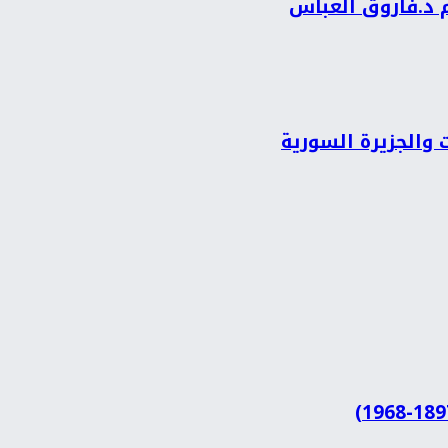
م د.فاروق العباس
 والجزيرة السورية