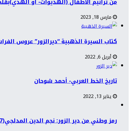
من ترانيم الأطفال (الهديوات- أو الهدي)بقل
مارس 18, 2023
كتاب السيرة الذهبية “ديرالزور” عروس الفرات
أبريل 6, 2022
تاريخ الخط العربي- أحمد شوحان
يناير 13, 2022
رمز وطني من دير الزور: نجم الدين المدلجي(1897-1968)