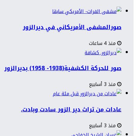
صورالمشفى الأمريكاني في ديرالزور
منذ 4 ساعات
صور للحركة الكشفية(1938- 1958) بديرالزور
منذ 3 أسابيع
عادات من تراث دير الزور سادت وبادت.
منذ 3 أسابيع