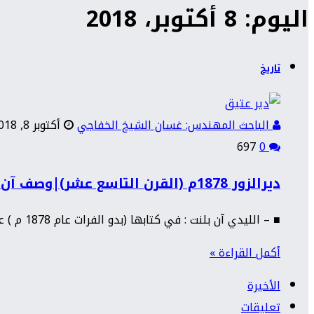
اليوم: 8 أكتوبر، 2018
تاريخ
الباحث المهندس: غسان الشيخ الخفاجي
أكتوبر 8, 2018
697
0
ديرالزور 1878م (القرن التاسع عشر)|وصف آن بلنت
■ – الليدي آن بلنت : في كتابها (بدو الفرات عام 1878 م ) عندما زارت الدير, وصفتها : ترتفع…
أكمل القراءة »
الأخيرة
تعليقات