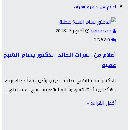
أعلام من حاضرة الفرات
deirezzor
أكتوبر 7, 2018
2٬262
0
أعلام من الفرات الخالد الدكتور بسام الشيخ
عطية
الدكتور بسام الشيخ عطية طبيب وأديب معاً خدلك بريك
، هكذا يبدأ كتاباته وخواطره الشعرية .. مرح .محب لبني…
أكمل القراءة »