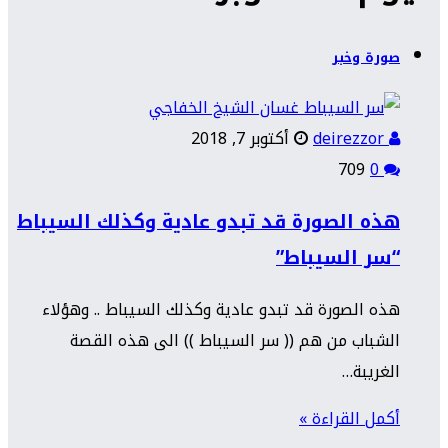
صورة وخبر
deirezzor
أكتوبر 7, 2018
709
0
هذه الصورة قد تبدو عادية وكذلك السيباط
“سر السيباط”
هذه الصورة قد تبدو عادية وكذلك السيباط .. وهؤلاء
الشباب من هم (( سر السيباط )) الى هذه القصة
الغريبة…
أكمل القراءة »