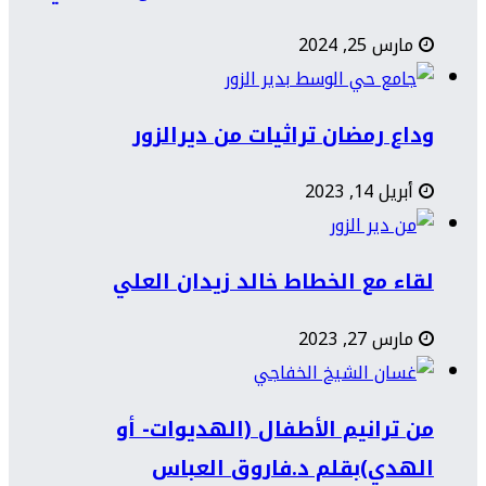
مارس 25, 2024
وداع رمضان تراثيات من ديرالزور
أبريل 14, 2023
لقاء مع الخطاط خالد زيدان العلي
مارس 27, 2023
من ترانيم الأطفال (الهديوات- أو
الهدي)بقلم د.فاروق العباس