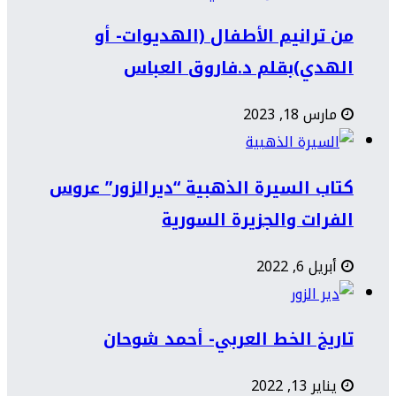
من ترانيم الأطفال (الهديوات- أو
الهدي)بقلم د.فاروق العباس
مارس 18, 2023
كتاب السيرة الذهبية “ديرالزور” عروس
الفرات والجزيرة السورية
أبريل 6, 2022
تاريخ الخط العربي- أحمد شوحان
يناير 13, 2022