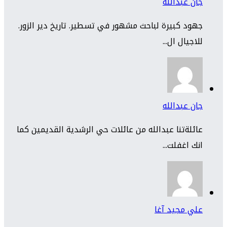
جان عبدالله
جهود كبيرة لباحث مشهور في تسطير. تاريخ دير الزور.
للاجيال ال...
جان عبدالله
عائلةتنا عبدالله من عائلات حي الرشدية القديمين كما
انك اغفلت...
علي مجيد آغا