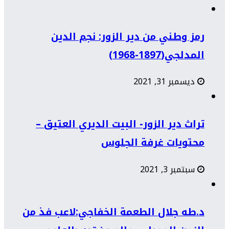
رمز وطني من دير الزور: نجم الدين
المدلجي(1897-1968)
ديسمبر 31, 2021
تراث دير الزور- البيت الديري العتيق –
محتويات غرفة الجلوس
سبتمبر 3, 2021
د.طه جلال الطعمة الخفاجي:لاعب فذ من