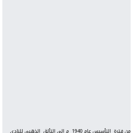
من فترة التأسيس عام 1940 م الى التألق الذهبي للنادي