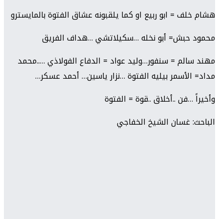
هشام خلف = ابو ربيع او كما يلقبونه عشاق الفتوة بالمايسترو
محمود حبش= أبو نخله …سكيلاتشي …هداف الفريق
مهند سالم = سنفور…وليد عواد = الدفاع الفولاذي …..محمد
مداد= الأسمر بيليه الفتوة …نزار ياسين… أحمد عسكر…
وأخيراً …فن ..أخلاق ..قوة = الفتوة
الباحث: غسان الشيخ الخفاجي