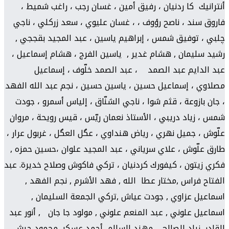
أنترانيك كا ردنيان ، رفيق أمين ، غسان رجب ، راغب شميط ،
فاروق سند ، ناصح رؤوف ، ، غسان عليوي ، سعد زركلي ، ناجي
چلبي ، توفيق شمس ، إبراهيم ياسين ، عبد المجيد بقججي ,
رشيد سليمان , هشام غدير , ياسين الفرج ، هشام إسماعيل ،
عبد الدايم عبد الصمد ، عبد الصمد خلّوف ، إسماعيل
مصلاوي ، إسماعيل حسين ، ياسين حسين ، نجم عبد الله الفهد
، جان بازوعة ، قثم شوا ، ناجي الشنّاق ، إلياس أسمرو ، جودت
شمس ، زياد دريبي ، الأستاذ نعمان ريّس ، قيس رويحة ، مروان
علّوش ، جميل نهري ، رياض هنداوي ، عگل العگل ، غربول عرار ،
طارق علّوش ، علاي سرياني ، عبد المجيد علوان ،حسين حمزه ,
فكري زيتون ، كيفورك كردنيان ، تركي فاكوش وصلاح خديرة. عبد
الفتاح فراس ,مختار عطا الله , فهد الأشرم , نجم الفهد ,
اسماعيل عزاوي , جودت عياش ,تركي الجمعة السليمان ,
اسماعيل علوني , عبد المنعم علوني , مولود جا جان , أنور عبد
القادر, زياد الصالح , مهند السالم ,أحمد عسكر, محمود حبش ,