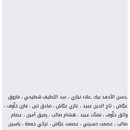
,حسن الأحمد بيك ,علاء نيازي ، عبد اللطيف شطيحي ، فاروق
عيّاش ، تاج الدين عبيد ، غازي عيّاش ، صادق تبن ، مازن خلّوف ،
واثق خلّوف ، نشأت عبيد ، هشام صائب ، رفيق أمين ، عصام
صائب ، عصمت حسيني ، عصمت عيّاش ، تركي جمعة ، ياسين