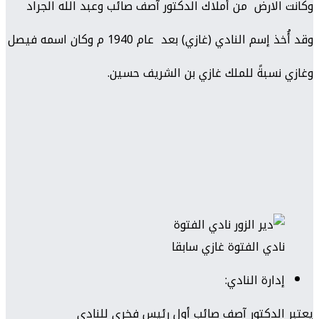
وكانت الارض من أملاك الدكتور آصف صائب وعبد الله الجراد
وقد أُخذ إسم النادي (غازي) بعد عام 1940 م وكان اسمه فيصل
وغازي نسبةً للملك غازي بن الشريف حسين.
نادي الفتوة غازي سابقا
إدارة النادي:
يعتبر الدكتور آصف صائب أول رئيس فخري للنادي