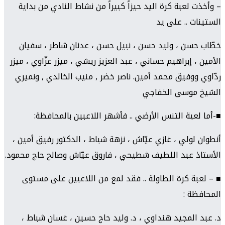
– وأخذت لعبة كرة اليد حيزاً كبيراً من نشاط النادي من بداية
الستينات .. على يد
خطّاب حسن ، وليد حسن ، نبيل حسن ، عدنان شاطر ، سفيان
الأمين ، إبراهيم حساني ، عبد العزيز ريشي ، ميزر عزّاوي ، ميزر
ردّاوي ووفيق محمد أمين. ناصر خضر , منيب الخالدي , ونميري
الشيخ موسى الخفاجي
■-أما لعبة التنس الأرضي .. فأشهر اللاعبين بالمحافظة:
أنطوان لولي ، غازي عيّاش ، نزهة شباط ، الدكتور رفيق أمين ،
الأستاذ عبد اللطيف شطيحي ، فاروق عيّاش وصالح حاج محمود.
■ – لعبة كرة الطاولة .. فقد لمع من اللاعبين على مستوى
المحافظة :
د. عبد المجيد هنداوي ، د. وليد حاج حسين ، غسان شباط ،