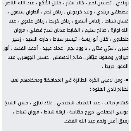
بربندي ، تحسين نجم ، خالد بشار ، خليل الأبكع ، عبد الله الناصر ،
مصطفى بربندي ، وليد كردوش ، رياض نجم ، أنطوان سيمون ،
غسان شباط ، إلياس أسمرو ، رياض خريط ، رياض عليوي ، عبد
الله نوارة ، صالح سليم ، الضابط عدنان شيخ فضلي ، مروان
طحلاوي ، كنان أبو ريشة ، تيسير شباط ، حارث السيد ، زهير
صبري ، سرّي عدّاي ، داوود نجم ، عماد عبيد ، أحمد الفهد ، أنور
خيراوي وصفوت عيّاش., صالح الدهمش , حسين الجوهري, عبد
الغفور خريط ,
■- ومن لاعبي الكرة الطائرة في المحافظة ومعظمهم لعب
لصالح نادي الفتوة :
هشام صائب ، عبد اللطيف شطيحي ، علاء نيازي ، حسن الشيخ
موسى الخفاجي, جورج حطّابية ، نزهة شباط ، مروان شباط ،
رفيق أمين ونجم عبد الله الفهد.