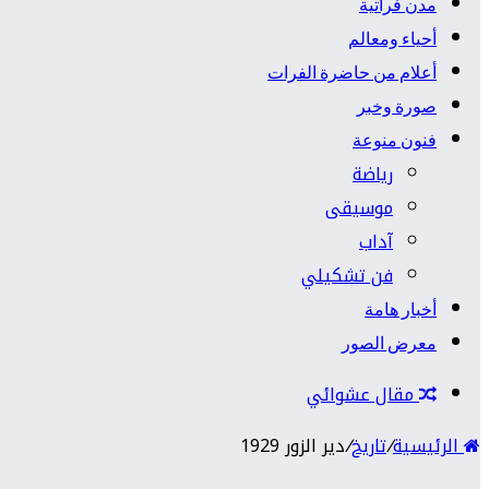
مدن فراتية
أحياء ومعالم
أعلام من حاضرة الفرات
صورة وخبر
فنون منوعة
رياضة
موسيقى
آداب
فن تشكيلي
أخبار هامة
معرض الصور
مقال عشوائي
الرئيسية
/
تاريخ
/
دير الزور 1929