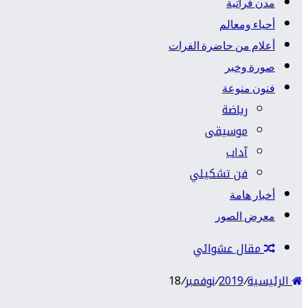
مدن فراتية
أحياء ومعالم
أعلام من حاضرة الفرات
صورة وخبر
فنون منوعة
رياضة
موسيقى
آداب
فن تشكيلي
أخبار هامة
معرض الصور
مقال عشوائي
الرئيسية
/
2019
/
نوفمبر
/
18