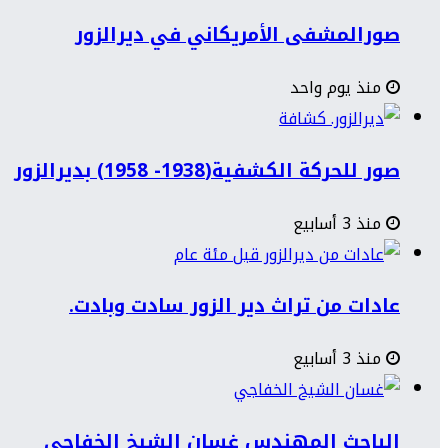
صورالمشفى الأمريكاني في ديرالزور
منذ يوم واحد
صور للحركة الكشفية(1938- 1958) بديرالزور
منذ 3 أسابيع
عادات من تراث دير الزور سادت وبادت.
منذ 3 أسابيع
الباحث المهندس غسان الشيخ الخفاجي