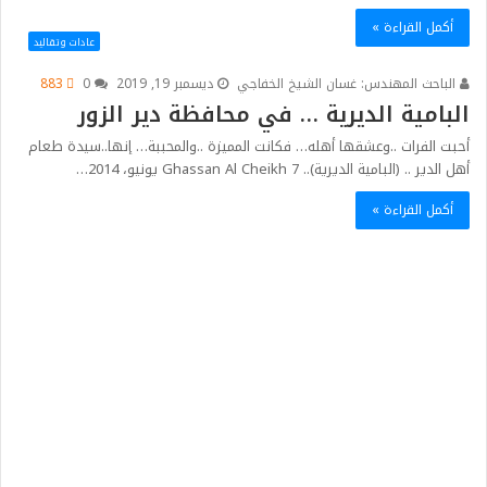
أكمل القراءة »
عادات وتقاليد
الباحث المهندس: غسان الشيخ الخفاجي
ديسمبر 19, 2019
0
883
البامية الديرية … في محافظة دير الزور
أحبت الفرات ..وعشقها أهله… فكانت المميزة ..والمحببة… إنها..سيدة طعام
أهل الدير .. (البامية الديرية).. Ghassan Al Cheikh 7 يونيو، 2014…
أكمل القراءة »