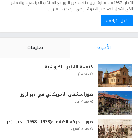
الزمان 1937م .. مبارة بين منتخب دير الزور مع المنتخب الفرنسي.. والحماس
الذي أشعل الجماهير الديرية وهي تردد: (لا تغترون…
أكمل القراءة »
الأخيرة
تعليقات
كنيسة اللاتين-الكبوشية-
منذ 4 أيام
صورالمشفى الأمريكاني في ديرالزور
منذ 4 أيام
صور للحركة الكشفية(1938- 1958) بديرالزور
منذ 3 أسابيع