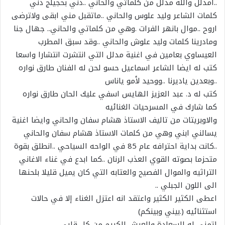
..امدلل والله مدلل من كلماتي والحاني ..دني بحجيلج دني
كلمات الشاعر وليد علوس والحاني ..ماتقبل مني ابقى ولاترضى
اروح ..موال بانهر الفرات .وهي من كلماتي والحاني.. جهال جنا
ومادرينا كلمات وليد علوش والحاني ..وقد سبق المطرب
العيساوي بعامين في اغنية مدلل التي انتشرت انتشارا واسعا
كتب له ايضا الشاعر اسماعيل حسو لحن له الفنان طارق نواره
..وبعدين ياديرنا ..ووحيد لأمو ياناس
كتب له د. عبد العزيز الهايس اسفي عليك الحان طارق نواره
كما شارك في المسرحيات الغنائيه
والاوبريتات من تاليف الاستاذ هشام سفان والحاني وايضا اغنية
يسالني ابني وهي من كلمات الاستاذ هشام سفان والحاني
..كانت بداية احترافه عام 85 في الواحه السياحي ..انطلق بقوة
متحزما بصوته القوي العذب الرنان ..كما ابدع في غناء الاغاني
التراثيه والموال الفصيح والعتابه التي كان يميل قليلا بلحنها
الى اللون الجبلي ..
اعطى الكثير الكثير واعتقد انه اعتزل الغناء إلا في حالات
استثنائيه (.بيني وبينكم)
اتمنى له السعادة والعيش الكريم من كل قلبي ..