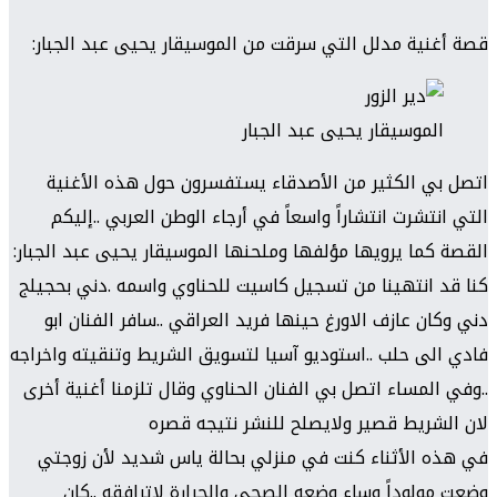
قصة أغنية مدلل التي سرقت من الموسيقار يحيى عبد الجبار:
الموسيقار يحيى عبد الجبار
اتصل بي الكثير من الأصدقاء يستفسرون حول هذه الأغنية
التي انتشرت انتشاراً واسعاً في أرجاء الوطن العربي ..إليكم
القصة كما يرويها مؤلفها وملحنها الموسيقار يحيى عبد الجبار:
كنا قد انتهينا من تسجيل كاسيت ل
لحناوي واسمه .دني بحجيلج
دني وكان عازف الاورغ حينها فريد العراقي ..سافر الفنان ابو
فادي الى حلب ..استوديو آسيا لتسويق الشريط وتنقيته واخراجه
..وفي المساء اتصل بي الفنان الحناوي وقال تلزمنا أغنية أخرى
لان الشريط قصير ولايصلح للنشر نتيجه قصره
في هذه الأثناء كنت في منزلي بحالة ياس شديد لأن زوجتي
وضعت مولوداً وساء وضعه الصحي والحرارة لاترافقه ..كان