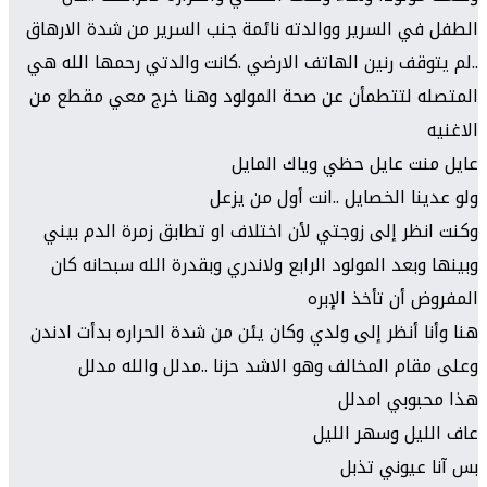
الطفل في السرير ووالدته نائمة جنب السرير من شدة الارهاق
..لم يتوقف رنين الهاتف الارضي .كانت والدتي رحمها الله هي
المتصله لتتطمأن عن صحة المولود وهنا خرج معي مقطع من
الاغنيه
عايل منت عايل حظي وياك المايل
ولو عدينا الخصايل ..انت أول من يزعل
وكنت انظر إ
لى زوجتي لأن اختلاف او تطابق زمرة الدم بيني
وبينها وبعد المولود الرابع ولاندري وبقدرة الله سبحانه كان
المفروض أن تأخذ الإبره
هنا وأنا أنظر إلى ولدي وكان يئن من شدة الحراره بدأت ادندن
وعلى مقام المخالف وهو الاشد حزنا ..مدلل والله مدلل
هذا محبوبي امدلل
عاف الليل وسهر الليل
بس آنا عيوني تذبل