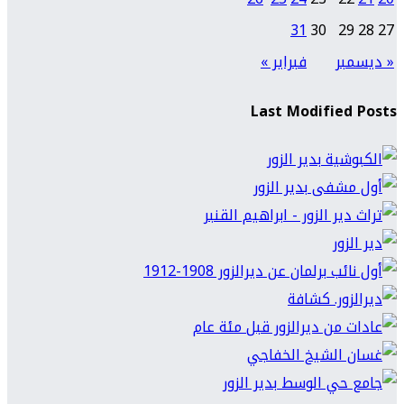
31
30
29
28
27
« ديسمبر
فبراير »
Last Modified Posts