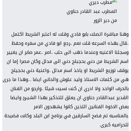
المطرب عبد القادر حناوي
من دير الزور
وهنا مباشرة اتصلت بابو فادي وقلت له اعتبر الشريط اكتمل
..قال بهذه السرعه قلت نعم ..رجع ابو فادي من سفره وحفظ
وسجلنا الاغنيه وعندما ذهب الى حلب ..اصر ..عمر صابر ان يغيير
اسم الشريط من دني بحجبلج دني الى مدلل وكان مصرا إما ان
يوقف توزيع الشريط او ياخذ اسم مدلل ..واغنية دني بحجيلج
هي من كلمات الاستاذ وليد علوش والحاني ايضا …وهذا ما جرى
بالحرف الواحد ولا ادري ان كنت نسيت شيئا ..وارجو من الفنان
القدير عبدالقادر حناوي ان يعلق للتذكير بهذا الشيئ وايضا
بعض الاخوة الفنانين اللذين كانوا يشهدون الامر
.بالمناسبه تم فضح السارقين في برنامج ابن البلد وكانت فضيحة
للحراميه كبرى.