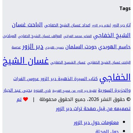
Tags
الباحث غسان
اعداد غسان الشيخ الخفاجي
آثار دير الزور
أعلام دير الزور
الشيخ الخفاجي
المياذين
المؤلف غسان الشيخ الخفاجي
الشاعر محمد الفراتي
دير الزور
جودت السلمان
جاسم الهويدي
عدسة
حسين هنيدي
غسان الشيخ
الباحث غسان الشيخ الخفاجي
غسان الشسخ الخفاجي
الخفاجي
كتاب السيرة الذهبية دير الزور عروس الفرات
والجزيرة السورية
يحيى عبد الجبار
نادي الفتوة
لهجة دير الزور من فصيح العربية
© حقوق النشر 2026، جميع الحقوق محفوظة |
تم
تصميمه من قِبل صفحة تراث دير الزور
معلومات حول دير الزور
حول المجلة