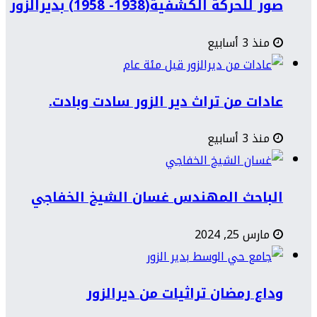
صور للحركة الكشفية(1938- 1958) بديرالزور
منذ 3 أسابيع
عادات من تراث دير الزور سادت وبادت.
منذ 3 أسابيع
الباحث المهندس غسان الشيخ الخفاجي
مارس 25, 2024
وداع رمضان تراثيات من ديرالزور