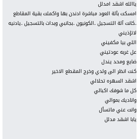
ياالله اشقد امدلل
امسكت بآلة العود مباشرة ادندن بها واكملت بقية المقاطع
..كانت آلة التسجيل ..الكونيون ..بجانبي وبدات بالتسجيل ..يادنيه
لاتإذيني
اللي بيا مكفيني
عل غربه عودتيني
ضايع ومحد يندل
كنت انظر الى ولدي وخرج المقطع الاخير
اشقد السهره تحلالي
كل ما شوفك اكبالي
واناديك بموالي
وانت عني ماتسأل
يابا اشقد مدلل