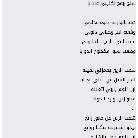
هلج ربوج لكليبي عاذابا
…
هلا بالوارده دلوه ودلوني
وكعت ابير وحبابي دلوني
عفت امي وابويه الدللوني
وضعت بشور مكطوع الذوابا
…..
شفت الزين يغمزلي بعينه
ايجر الميل من عيني لعينه
ابن العم ياربي اتعينه
عبنو زين لو رد الجوابا
…
شفت الزين عل خابور رايح
بيدو امحيرمه تنكط روايح
ابن العم عجل بالذبايح