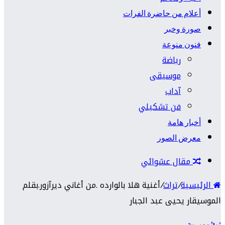
أعلام من حاضرة الفرات
صورة وخبر
فنون منوعة
رياضة
موسيقى
آداب
فن تشكيلي
أخبار هامة
معرض الصور
مقال عشوائي
الرئيسية
/
تراث
/
أغنية هلا بالوارده .من أغاني ديرآزور.بقلم
الموسيقار يحيى عبد الجبار