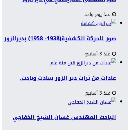
منذ يوم واحد
صور للحركة الكشفية(1938- 1958) بديرالزور
منذ 3 أسابيع
عادات من تراث دير الزور سادت وبادت.
منذ 3 أسابيع
الباحث المهندس غسان الشيخ الخفاجي