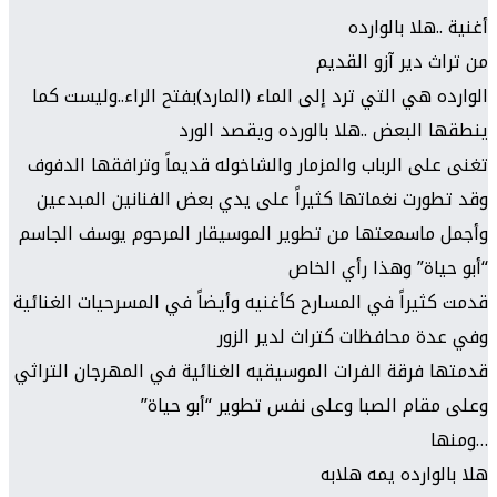
أغنية ..هلا بالوارده
من تراث دير آزو القديم
الوارده هي التي ترد إلى الماء (المارد)بفتح الراء..وليست كما
ينطقها البعض ..هلا بالورده ويقصد الورد
تغنى على الرب
اب والمزمار والشاخوله قديماً وترافقها الدفوف
وقد تطورت نغماتها كثيراً
على يدي بعض الفنانين المبدعين
وأجمل ماسمعتها من تطوير الموسيقار المرحوم يوسف الجاسم
“أبو حياة” وهذا رأي الخاص
قدمت كثيراً في المسارح كأغنيه وأيضاً في المسرحيات الغنائية
وفي عدة محافظات كتراث لدير الزور
قدمتها فرقة الفرات الموسيقيه الغنائية في المهرجان التراثي
وعلى مقام الصبا وعلى نفس تطوير “أبو حياة”
…ومنها
هلا بالوارده يمه هلابه