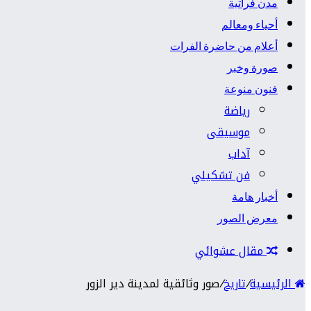
مدن فراتية
أحياء ومعالم
أعلام من حاضرة الفرات
صورة وخبر
فنون منوعة
رياضة
موسيقى
آداب
فن تشكيلي
أخبار هامة
معرض الصور
مقال عشوائي
الرئيسية
/
تاريخ
/
صور وثائقية لمدينة دير الزور