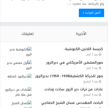
ولع بالرياضة منذ صغره: –…
أكمل القراءة »
الأخيرة
تعليقات
كنيسة اللاتين-الكبوشية-
منذ 3 أيام
صورالمشفى الأمريكاني في ديرالزور
منذ 3 أيام
صور للحركة الكشفية(1938- 1958) بديرالزور
منذ 3 أسابيع
عادات من تراث دير الزور سادت وبادت.
منذ 3 أسابيع
الباحث المهندس غسان الشيخ الخفاجي